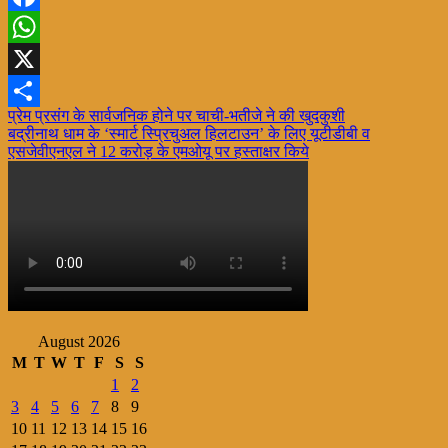
Facebook
WhatsApp
X
Post
प्रेम प्रसंग के सार्वजनिक होने पर चाची-भतीजे ने की खुदकुशी
Share
बद्रीनाथ धाम के ‘स्मार्ट स्प्रिचुअल हिलटाउन’ के लिए यूटीडीबी व
navigation
एसजेवीएनएल ने 12 करोड़ के एमओयू पर हस्ताक्षर किये
August 2026
M
T
W
T
F
S
S
1
2
3
4
5
6
7
8
9
10
11
12
13
14
15
16