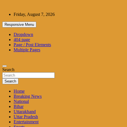
Skip
to
Friday, August 7, 2026
content
Responsive Menu
Dropdown
404 page
Page / Post Elements
Multiple Pages
Search
Search
Home
Breaking News
National
Bihar
Uttarakhand
Uttar Pradesh
Entertainment
Sports