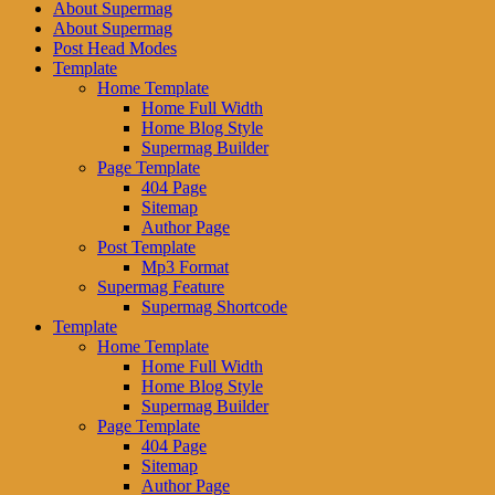
About Supermag
About Supermag
Post Head Modes
Template
Home Template
Home Full Width
Home Blog Style
Supermag Builder
Page Template
404 Page
Sitemap
Author Page
Post Template
Mp3 Format
Supermag Feature
Supermag Shortcode
Template
Home Template
Home Full Width
Home Blog Style
Supermag Builder
Page Template
404 Page
Sitemap
Author Page