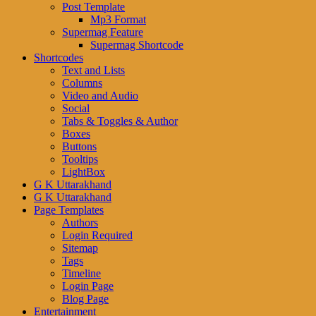
Post Template
Mp3 Format
Supermag Feature
Supermag Shortcode
Shortcodes
Text and Lists
Columns
Video and Audio
Social
Tabs & Toggles & Author
Boxes
Buttons
Tooltips
LightBox
G K Uttarakhand
G K Uttarakhand
Page Templates
Authors
Login Required
Sitemap
Tags
Timeline
Login Page
Blog Page
Entertainment