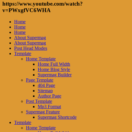
https://www.youtube.com/watch?
v=PWxgfVC6WHA
Home
Home
Home
About Supermag
About Supermag
Post Head Modes
Template
Home Template
Home Full Width
Home Blog Style
Supermag Builder
Page Template
404 Page
Sitemap
Author Page
Post Template
Mp3 Format
Supermag Feature
Supermag Shortcode
Template
Home Template