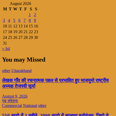
August 2026
M
T
W
T
F
S
S
1
2
3
4
5
6
7
8
9
10
11
12
13
14
15
16
17
18
19
20
21
22
23
24
25
26
27
28
29
30
31
« Jul
You may Missed
other
Uttarakhand
लेखक गाँव की रचनात्मक पहल से प्रभावित हुए भाजयुमो राष्ट्रीय
अध्यक्ष तेजस्वी सूर्या
August 9, 2026
गढ़ संवेदना
Commercial
National
other
550 रुपये में 3 महीने, 2000 रुपये में सालभर मनोरंजन, जियो ने