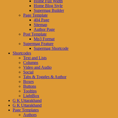
Home Full Width
Home Blog Style
Supermag Builder
Page Template
404 Page
Sitemap
Author Page
Post Template
Mp3 Format
Supermag Feature
Supermag Shortcode
Shortcodes
Text and Lists
Columns
Video and Audio
Social
Tabs & Toggles & Author
Boxes
Buttons
Tooltips
LightBox
G K Uttarakhand
G K Uttarakhand
Page Templates
Authors