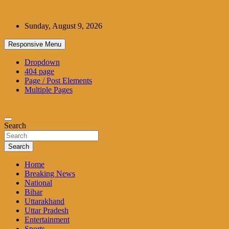
Skip
to
Sunday, August 9, 2026
content
Responsive Menu
Dropdown
404 page
Page / Post Elements
Multiple Pages
Search
Search
Home
Breaking News
National
Bihar
Uttarakhand
Uttar Pradesh
Entertainment
Sports