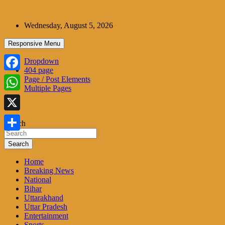
Skip
to
Wednesday, August 5, 2026
content
Responsive Menu
Dropdown
404 page
Facebook
Page / Post Elements
Multiple Pages
WhatsApp
X
Search
Share
Search
Home
Breaking News
National
Bihar
Uttarakhand
Uttar Pradesh
Entertainment
Sports