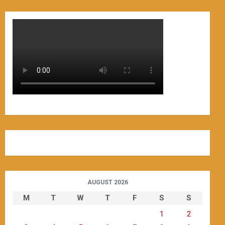
AUGUST 2026
M
T
W
T
F
S
S
1
2