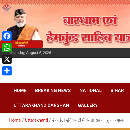
Skip
to
content
F
Thursday, August 6, 2026
a
W
c
h
X
e
a
S
b
t
h
HOME
BREAKING NEWS
NATIONAL
BIHAR
o
s
a
o
A
UTTARAKHAND DARSHAN
GALLERY
r
k
p
e
Home
Uttarakhand
डीआईटी यूनिवर्सिटी में बसंतोत्सव का हुआ अयोजन
p