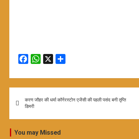
F
W
X
S
a
h
h
ce
at
ar
b
s
e
Post
o
A
करण जौहर की धर्मा कॉर्नरस्टोन एजेंसी की पहली पसंद बनी तृप्ति
navigation
o
p
डिमरी
k
p
You may Missed