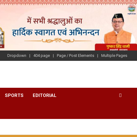
Dropdown
404 page
Page / Post Elements
Multiple Pages
SPORTS
EDITORIAL