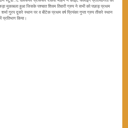
ं डीन स्टूडंेट वैलफेयर प्रोफेसर राकेश मोहन ने काइट फलाइंग प्रतियोगिता का
कड़ा मुकाबला हुआ जिसके पश्चात शिवम तिवारी ग्रुप ने सभी को पछाड़ प्रथम
 गु्रप दूसरे स्थान पर व बीटेक प्रथम वर्ष प्रियंका गुप्ता ग्रुप तीसरे स्थान
ें प्रतिभाग किया।