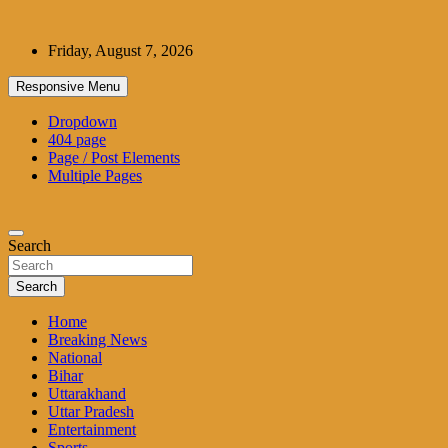
Skip
to
Friday, August 7, 2026
content
Responsive Menu
Dropdown
404 page
Page / Post Elements
Multiple Pages
Search
Search
Home
Breaking News
National
Bihar
Uttarakhand
Uttar Pradesh
Entertainment
Sports