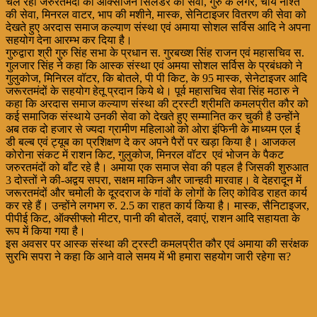
चल रही जरुरतमंदों को ऑक्सीजन सिलेंडर की सेवा, गुरु के लंगर, चाय नाश्ते
की सेवा, मिनरल वाटर, भाप की मशीने, मास्क, सेनिटाइजर वितरण की सेवा को
देखते हुए अरदास समाज कल्याण संस्था एवं अमाया सोशल सर्विस आदि ने अपना
सहयोग देना आरम्भ कर दिया है।
गुरुद्वारा श्री गुरु सिंह सभा के प्रधान स. गुरबख्श सिंह राजन एवं महासचिव स.
गुलजार सिंह ने कहा कि आस्क संस्था एवं अमया सोशल सर्विस के प्रबंधको ने
गुलुकोज, मिनिरल वॉटर, कि बोतले, पी पी किट, के 95 मास्क, सेनेटाइजर आदि
जरूरतमंदों के सहयोग हेतू प्रदान किये थे। पूर्व महासचिव सेवा सिंह मठारु ने
कहा कि अरदास समाज कल्याण संस्था की ट्रस्टी श्रीमति कमलप्रीत कौर को
कई समाजिक संस्थाये उनकी सेवा को देखते हुए सम्मानित कर चुकी है उन्होंने
अब तक दो हजार से ज्यदा ग्रामीण महिलाओ को ओरा इंफिनी के माध्यम एल ई
डी बल्ब एवं ट्यूब का प्रशिक्षण दे कर अपने पैरों पर खड़ा किया है। आजकल
कोरोना संकट में राशन किट, गुलुकोज, मिनरल वॉटर एवं भोजन के पैकट
जरुरतमंदों को बाँट रहे है। अमाया एक समाज सेवा की पहल है जिसकी शुरुआत
3 दोस्तों ने की-अद्वय सपरा, सक्षम माकिन और जान्हवी मारवाह। वे देहरादून में
जरूरतमंदों और चमोली के दूरदराज के गांवों के लोगों के लिए कोविड राहत कार्य
कर रहे हैं। उन्होंने लगभग रु. 2.5 का राहत कार्य किया है। मास्क, सैनिटाइजर,
पीपीई किट, ऑक्सीफ्लो मीटर, पानी की बोतलें, दवाएं, राशन आदि सहायता के
रूप में किया गया है।
इस अवसर पर आस्क संस्था की ट्रस्टी कमलप्रीत कौर एवं अमाया की सरंक्षक
सुरभि सपरा ने कहा कि आने वाले समय में भी हमारा सहयोग जारी रहेगा स?