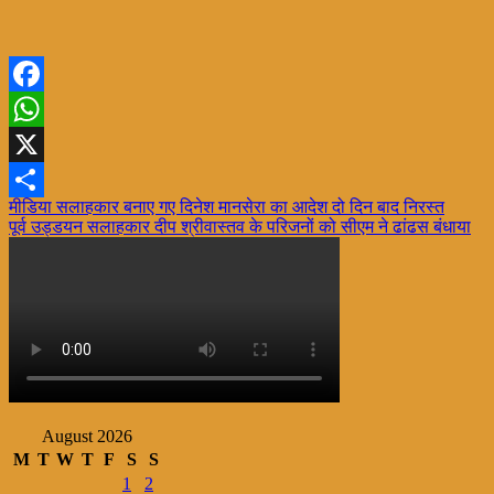
Facebook
WhatsApp
X
Post
मीडिया सलाहकार बनाए गए दिनेश मानसेरा का आदेश दो दिन बाद निरस्त
Share
पूर्व उड्डयन सलाहकार दीप श्रीवास्तव के परिजनों को सीएम ने ढांढस बंधाया
navigation
August 2026
M
T
W
T
F
S
S
1
2