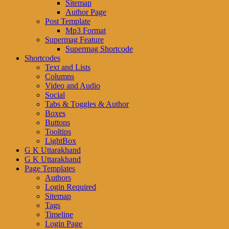
Sitemap
Author Page
Post Template
Mp3 Format
Supermag Feature
Supermag Shortcode
Shortcodes
Text and Lists
Columns
Video and Audio
Social
Tabs & Toggles & Author
Boxes
Buttons
Tooltips
LightBox
G K Uttarakhand
G K Uttarakhand
Page Templates
Authors
Login Required
Sitemap
Tags
Timeline
Login Page