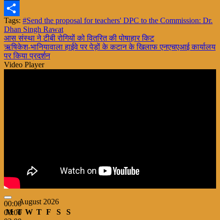
X
Tags:
#Send the proposal for teachers' DPC to the Commission: Dr.
Share
Dhan Singh Rawat
Post
आस संस्था ने टीबी रोगियों को वितरित की पोषाहार किट
ऋषिकेश-भानियावाला हाईवे पर पेड़ों के कटान के खिलाफ एनएचएआई कार्यालय
navigation
पर किया प्रदर्शन
Video Player
August 2026
00:00
M
T
W
T
F
S
S
00:00