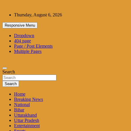
Skip
to
Thursday, August 6, 2026
content
Responsive Menu
Dropdown
404 page
Page / Post Elements
Multiple Pages
Search
Search
Home
Breaking News
National
Bihar
Uttarakhand
Uttar Pradesh
Entertainment
Sports