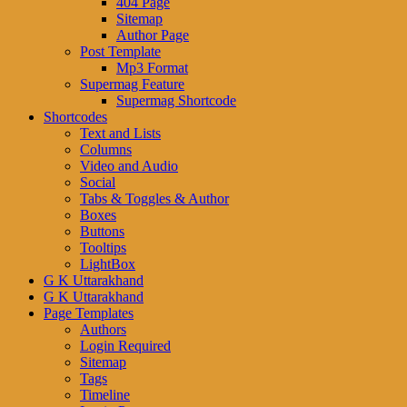
404 Page
Sitemap
Author Page
Post Template
Mp3 Format
Supermag Feature
Supermag Shortcode
Shortcodes
Text and Lists
Columns
Video and Audio
Social
Tabs & Toggles & Author
Boxes
Buttons
Tooltips
LightBox
G K Uttarakhand
G K Uttarakhand
Page Templates
Authors
Login Required
Sitemap
Tags
Timeline