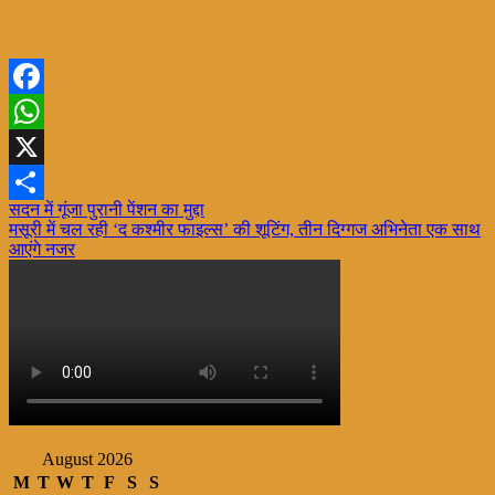
Facebook
WhatsApp
X
Post
सदन में गूंजा पुरानी पेंशन का मुद्दा
Share
मसूरी में चल रही ‘द कश्मीर फाइल्स’ की शूटिंग, तीन दिग्गज अभिनेता एक साथ
navigation
आएंगे नजर
August 2026
M
T
W
T
F
S
S