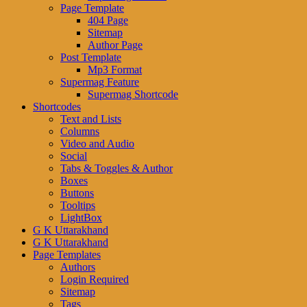
Page Template
404 Page
Sitemap
Author Page
Post Template
Mp3 Format
Supermag Feature
Supermag Shortcode
Shortcodes
Text and Lists
Columns
Video and Audio
Social
Tabs & Toggles & Author
Boxes
Buttons
Tooltips
LightBox
G K Uttarakhand
G K Uttarakhand
Page Templates
Authors
Login Required
Sitemap
Tags