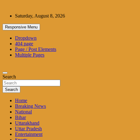
Skip
to
Saturday, August 8, 2026
content
Responsive Menu
Dropdown
404 page
Page / Post Elements
Multiple Pages
Search
Search
Home
Breaking News
National
Bihar
Uttarakhand
Uttar Pradesh
Entertainment
Sports