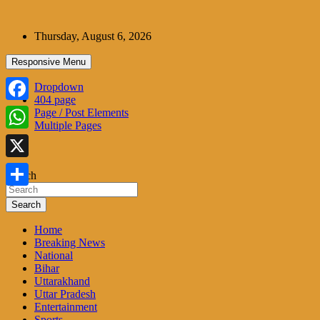
Skip
to
Thursday, August 6, 2026
content
Responsive Menu
Dropdown
404 page
Facebook
Page / Post Elements
Multiple Pages
WhatsApp
X
Search
Share
Search
Home
Breaking News
National
Bihar
Uttarakhand
Uttar Pradesh
Entertainment
Sports