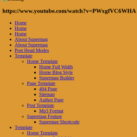
https://www.youtube.com/watch?v=PWxgfVC6WHA
Home
Home
Home
About Supermag
About Supermag
Post Head Modes
Template
Home Template
Home Full Width
Home Blog Style
Supermag Builder
Page Template
404 Page
Sitemap
Author Page
Post Template
Mp3 Format
Supermag Feature
Supermag Shortcode
Template
Home Template