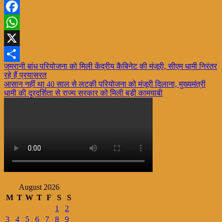
Facebook
WhatsApp
X
Post
जमरानी बांध परियोजना को मिली केंद्रीय कैबिनेट की मंजूरी, सीएम धामी निरंतर
Share
रहे हैं प्रयासरत
navigation
आसान नहीं था 40 साल से लटकी परियोजना को मंजूरी दिलाना, मुख्यमंत्री
धामी की दूरदर्शिता से राज्य सरकार को मिली बड़ी कामयाबी
August 2026
M
T
W
T
F
S
S
1
2
3
4
5
6
7
8
9