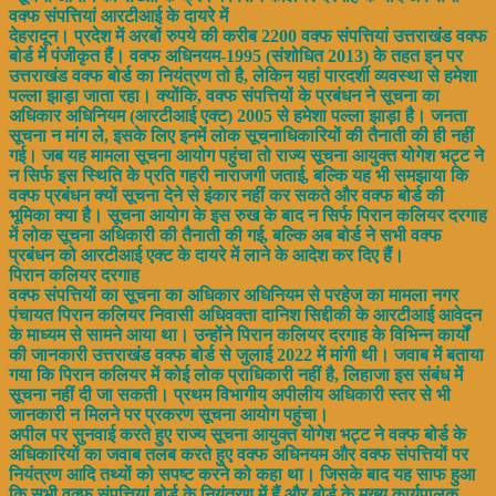
वक्फ संपत्तियां आरटीआई के दायरे में
देहरादून। प्रदेश में अरबों रुपये की करीब 2200 वक्फ संपत्तियां उत्तराखंड वक्फ
बोर्ड में पंजीकृत हैं। वक्फ अधिनयम-1995 (संशोधित 2013) के तहत इन पर
उत्तराखंड वक्फ बोर्ड का नियंत्रण तो है, लेकिन यहां पारदर्शी व्यवस्था से हमेशा
पल्ला झाड़ा जाता रहा। क्योंकि, वक्फ संपत्तियों के प्रबंधन ने सूचना का
अधिकार अधिनियम (आरटीआई एक्ट) 2005 से हमेशा पल्ला झाड़ा है। जनता
सूचना न मांग ले, इसके लिए इनमें लोक सूचनाधिकारियों की तैनाती की ही नहीं
गई। जब यह मामला सूचना आयोग पहुंचा तो राज्य सूचना आयुक्त योगेश भट्ट ने
न सिर्फ इस स्थिति के प्रति गहरी नाराजगी जताई, बल्कि यह भी समझाया कि
वक्फ प्रबंधन क्यों सूचना देने से इंकार नहीं कर सकते और वक्फ बोर्ड की
भूमिका क्या है। सूचना आयोग के इस रुख के बाद न सिर्फ पिरान कलियर दरगाह
में लोक सूचना अधिकारी की तैनाती की गई, बल्कि अब बोर्ड ने सभी वक्फ
प्रबंधन को आरटीआई एक्ट के दायरे में लाने के आदेश कर दिए हैं।
पिरान कलियर दरगाह
वक्फ संपत्तियों का सूचना का अधिकार अधिनियम से परहेज का मामला नगर
पंचायत पिरान कलियर निवासी अधिवक्ता दानिश सिद्दीकी के आरटीआई आवेदन
के माध्यम से सामने आया था। उन्होंने पिरान कलियर दरगाह के विभिन्न कार्यों
की जानकारी उत्तराखंड वक्फ बोर्ड से जुलाई 2022 में मांगी थी। जवाब में बताया
गया कि पिरान कलियर में कोई लोक प्राधिकारी नहीं है, लिहाजा इस संबंध में
सूचना नहीं दी जा सकती। प्रथम विभागीय अपीलीय अधिकारी स्तर से भी
जानकारी न मिलने पर प्रकरण सूचना आयोग पहुंचा।
अपील पर सुनवाई करते हुए राज्य सूचना आयुक्त योगेश भट्ट ने वक्फ बोर्ड के
अधिकारियों का जवाब तलब करते हुए वक्फ अधिनयम और वक्फ संपत्तियों पर
नियंत्रण आदि तथ्यों को सपष्ट करने को कहा था। जिसके बाद यह साफ हुआ
कि सभी वक्फ संपत्तियां बोर्ड के नियंत्रण में हैं और बोर्ड के मुख्य कार्यपालक