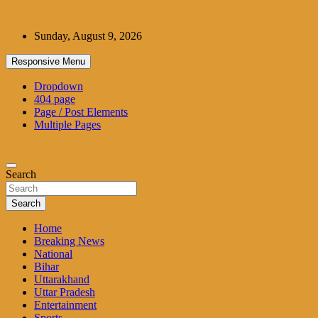
Skip
to
Sunday, August 9, 2026
content
Responsive Menu
Dropdown
404 page
Page / Post Elements
Multiple Pages
Search
Search
Home
Breaking News
National
Bihar
Uttarakhand
Uttar Pradesh
Entertainment
Sports