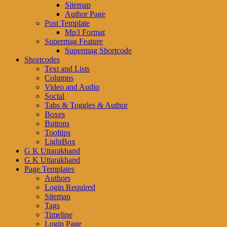
Sitemap
Author Page
Post Template
Mp3 Format
Supermag Feature
Supermag Shortcode
Shortcodes
Text and Lists
Columns
Video and Audio
Social
Tabs & Toggles & Author
Boxes
Buttons
Tooltips
LightBox
G K Uttarakhand
G K Uttarakhand
Page Templates
Authors
Login Required
Sitemap
Tags
Timeline
Login Page