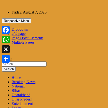
Skip
to
Friday, August 7, 2026
content
Responsive Menu
Dropdown
404 page
Facebook
Page / Post Elements
Multiple Pages
WhatsApp
X
Search
Share
Search
Home
Breaking News
National
Bihar
Uttarakhand
Uttar Pradesh
Entertainment
Sports