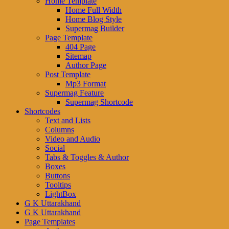
Home Template
Home Full Width
Home Blog Style
Supermag Builder
Page Template
404 Page
Sitemap
Author Page
Post Template
Mp3 Format
Supermag Feature
Supermag Shortcode
Shortcodes
Text and Lists
Columns
Video and Audio
Social
Tabs & Toggles & Author
Boxes
Buttons
Tooltips
LightBox
G K Uttarakhand
G K Uttarakhand
Page Templates