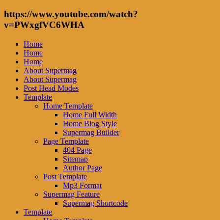
https://www.youtube.com/watch?
v=PWxgfVC6WHA
Home
Home
Home
About Supermag
About Supermag
Post Head Modes
Template
Home Template
Home Full Width
Home Blog Style
Supermag Builder
Page Template
404 Page
Sitemap
Author Page
Post Template
Mp3 Format
Supermag Feature
Supermag Shortcode
Template