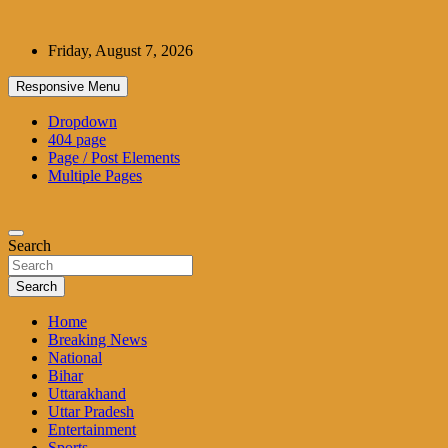
Skip
to
Friday, August 7, 2026
content
Responsive Menu
Dropdown
404 page
Page / Post Elements
Multiple Pages
Search
Search
Home
Breaking News
National
Bihar
Uttarakhand
Uttar Pradesh
Entertainment
Sports