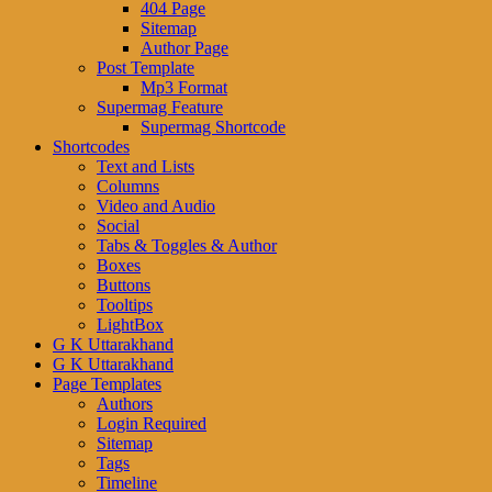
404 Page
Sitemap
Author Page
Post Template
Mp3 Format
Supermag Feature
Supermag Shortcode
Shortcodes
Text and Lists
Columns
Video and Audio
Social
Tabs & Toggles & Author
Boxes
Buttons
Tooltips
LightBox
G K Uttarakhand
G K Uttarakhand
Page Templates
Authors
Login Required
Sitemap
Tags
Timeline