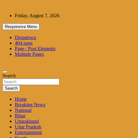
Skip
to
Friday, August 7, 2026
content
Responsive Menu
Dropdown
404 page
Page / Post Elements
Multiple Pages
Search
Search
Home
Breaking News
National
Bihar
Uttarakhand
Uttar Pradesh
Entertainment
Sports