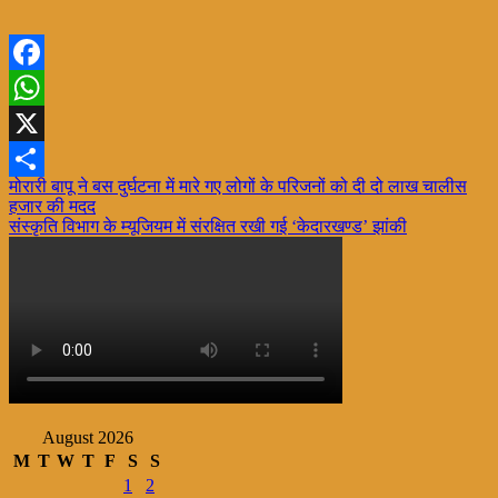
Facebook
WhatsApp
X
Post
मोरारी बापू ने बस दुर्घटना में मारे गए लोगों के परिजनों को दी दो लाख चालीस
Share
हजार की मदद
navigation
संस्कृति विभाग के म्यूजियम में संरक्षित रखी गई ‘केदारखण्ड’ झांकी
August 2026
M
T
W
T
F
S
S
1
2