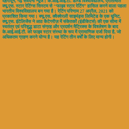
देहरादून, गढ़ संवेदना न्यूज। के.आई.आई.टी. डीम्ड विश्वविद्यालय, प्रतिष्ठित
क्यू.एस. स्टार रेटिंग्स सिस्टम से ‘‘फाइव स्टार रेटिंग” हासिल करने वाला पहला
भारतीय विश्वविद्यालय बन गया है। रेटिंग परिणाम 27 अप्रैल, 2021 को
प्रकाशित किया गया। क्यू.एस. क्वैक्वेरली साइमंड्स लिमिटेड के एक यूनिट,
क्यू.एस. इंटेलिजेंस ने आठ कैटेगरीज़ में संकेतकों (इंडीकेटर्स) की एक सीमा में
स्वतंत्र एवं परिशुद्ध डाटा संग्रह और प्रदर्शन मैट्रिक्स के विश्लेषण के बाद
के.आई.आई.टी. को फाइव स्टार संस्था के रूप में प्रामाणिक दर्जा दिया है, जो
अधिकतम ग्रहण करने योग्य है। यह रेटिंग तीन वर्षों के लिए मान्य होगी।