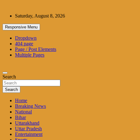
Skip
to
Saturday, August 8, 2026
content
Responsive Menu
Dropdown
404 page
Page / Post Elements
Multiple Pages
Search
Search
Home
Breaking News
National
Bihar
Uttarakhand
Uttar Pradesh
Entertainment
Sports