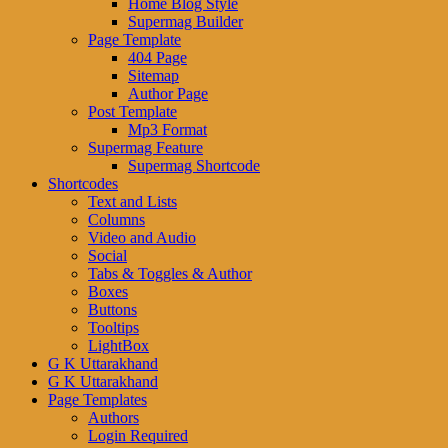
Home Blog Style
Supermag Builder
Page Template
404 Page
Sitemap
Author Page
Post Template
Mp3 Format
Supermag Feature
Supermag Shortcode
Shortcodes
Text and Lists
Columns
Video and Audio
Social
Tabs & Toggles & Author
Boxes
Buttons
Tooltips
LightBox
G K Uttarakhand
G K Uttarakhand
Page Templates
Authors
Login Required