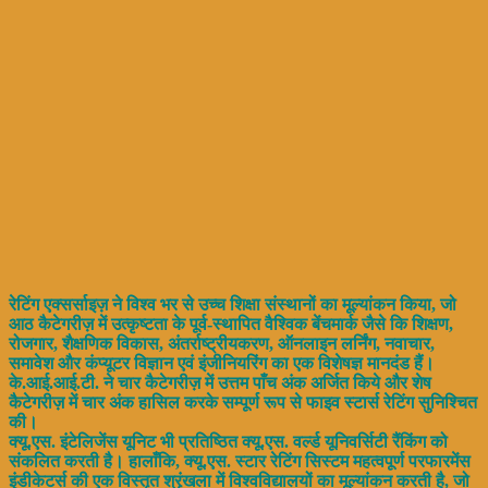
रेटिंग एक्सर्साइज़ ने विश्व भर से उच्च शिक्षा संस्थानों का मूल्यांकन किया, जो
आठ कैटेगरीज़ में उत्कृष्टता के पूर्व-स्थापित वैश्विक बेंचमार्क जैसे कि शिक्षण,
रोजगार, शैक्षणिक विकास, अंतर्राष्ट्रीयकरण, ऑनलाइन लर्निंग, नवाचार,
समावेश और कंप्यूटर विज्ञान एवं इंजीनियरिंग का एक विशेषज्ञ मानदंड हैं।
के.आई.आई.टी. ने चार कैटेगरीज़ में उत्तम पाँच अंक अर्जित किये और शेष
कैटेगरीज़ में चार अंक हासिल करके सम्पूर्ण रूप से फाइव स्टार्स रेटिंग सुनिश्चित
की।
क्यू.एस. इंटेलिजेंस यूनिट भी प्रतिष्ठित क्यू.एस. वर्ल्ड यूनिवर्सिटी रैंकिंग को
संकलित करती है। हालाँकि, क्यू.एस. स्टार रेटिंग सिस्टम महत्वपूर्ण परफारमेंस
इंडीकेटर्स की एक विस्तृत श्रृंखला में विश्वविद्यालयों का मूल्यांकन करती है, जो