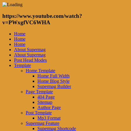
https://www.youtube.com/watch?
v=PWxgfVC6WHA
Home
Home
Home
About Supermag
About Supermag
Post Head Modes
Template
Home Template
Home Full Width
Home Blog Style
Supermag Builder
Page Template
404 Page
Sitemap
Author Page
Post Template
Mp3 Format
Supermag Feature
Supermag Shortcode