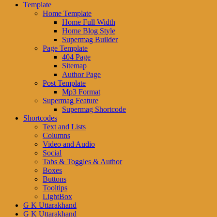
Template
Home Template
Home Full Width
Home Blog Style
Supermag Builder
Page Template
404 Page
Sitemap
Author Page
Post Template
Mp3 Format
Supermag Feature
Supermag Shortcode
Shortcodes
Text and Lists
Columns
Video and Audio
Social
Tabs & Toggles & Author
Boxes
Buttons
Tooltips
LightBox
G K Uttarakhand
G K Uttarakhand