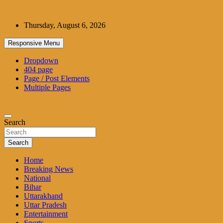
Skip
to
Thursday, August 6, 2026
content
Responsive Menu
Dropdown
404 page
Page / Post Elements
Multiple Pages
Search
Search
Home
Breaking News
National
Bihar
Uttarakhand
Uttar Pradesh
Entertainment
Sports