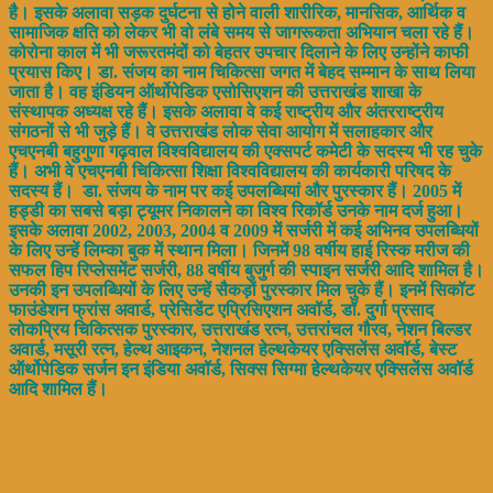
है। इसके अलावा सड़क दुर्घटना से होने वाली शारीरिक, मानसिक, आर्थिक व
सामाजिक क्षति को लेकर भी वो लंबे समय से जागरूकता अभियान चला रहे हैं।
कोरोना काल में भी जरूरतमंदों को बेहतर उपचार दिलाने के लिए उन्होंने काफी
प्रयास किए। डा. संजय का नाम चिकित्सा जगत में बेहद सम्मान के साथ लिया
जाता है। वह इंडियन ऑर्थोपेडिक एसोसिएशन की उत्तराखंड शाखा के
संस्थापक अध्यक्ष रहे हैं। इसके अलावा वे कई राष्ट्रीय और अंतरराष्ट्रीय
संगठनों से भी जुड़े हैं। वे उत्तराखंड लोक सेवा आयोग में सलाहकार और
एचएनबी बहुगुणा गढ़वाल विश्वविद्यालय की एक्सपर्ट कमेटी के सदस्य भी रह चुके
हैं। अभी वे एचएनबी चिकित्सा शिक्षा विश्वविद्यालय की कार्यकारी परिषद के
सदस्य हैं।
डा. संजय के नाम पर कई उपलब्धियां और पुरस्कार हैं। 2005 में
हड्डी का सबसे बड़ा ट्यूमर निकालने का विश्व रिकॉर्ड उनके नाम दर्ज हुआ।
इसके अलावा 2002, 2003, 2004 व 2009 में सर्जरी में कई अभिनव उपलब्धियों
के लिए उन्हें लिम्का बुक में स्थान मिला। जिनमें 98 वर्षीय हाई रिस्क मरीज की
सफल हिप रिप्लेसमेंट सर्जरी, 88 वर्षीय बुजुर्ग की स्पाइन सर्जरी आदि शामिल है।
उनकी इन उपलब्धियों के लिए उन्हें सैकड़ों पुरस्कार मिल चुके हैं। इनमें सिकॉट
फाउंडेशन फ्रांस अवार्ड, प्रेसिडेंट एप्रिसिएशन अवॉर्ड, डॉ. दुर्गा प्रसाद
लोकप्रिय चिकित्सक पुरस्कार, उत्तराखंड रत्न, उत्तरांचल गौरव, नेशन बिल्डर
अवार्ड, मसूरी रत्न, हेल्थ आइकन, नेशनल हेल्थकेयर एक्सिलेंस अवॉर्ड, बेस्ट
ऑर्थोपेडिक सर्जन इन इंडिया अवॉर्ड, सिक्स सिग्मा हेल्थकेयर एक्सिलेंस अवॉर्ड
आदि शामिल हैं।