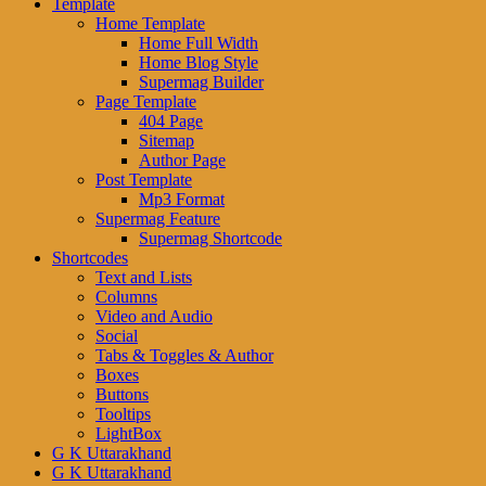
Template
Home Template
Home Full Width
Home Blog Style
Supermag Builder
Page Template
404 Page
Sitemap
Author Page
Post Template
Mp3 Format
Supermag Feature
Supermag Shortcode
Shortcodes
Text and Lists
Columns
Video and Audio
Social
Tabs & Toggles & Author
Boxes
Buttons
Tooltips
LightBox
G K Uttarakhand
G K Uttarakhand