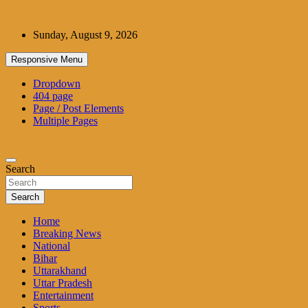
Skip
to
Sunday, August 9, 2026
content
Responsive Menu
Dropdown
404 page
Page / Post Elements
Multiple Pages
Search
Search
Home
Breaking News
National
Bihar
Uttarakhand
Uttar Pradesh
Entertainment
Sports