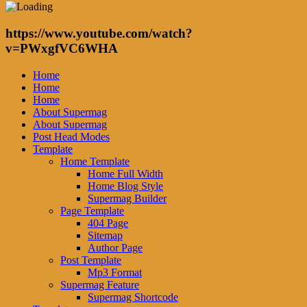
https://www.youtube.com/watch?
v=PWxgfVC6WHA
Home
Home
Home
About Supermag
About Supermag
Post Head Modes
Template
Home Template
Home Full Width
Home Blog Style
Supermag Builder
Page Template
404 Page
Sitemap
Author Page
Post Template
Mp3 Format
Supermag Feature
Supermag Shortcode