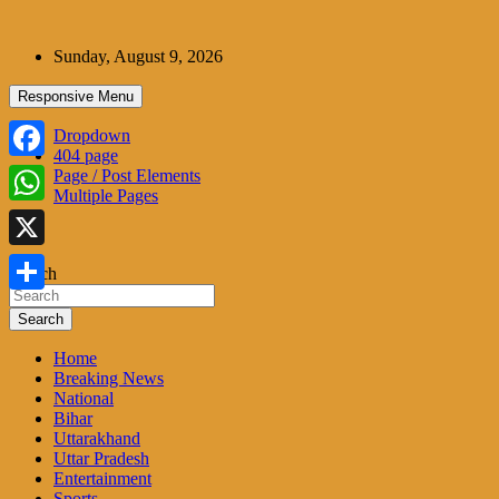
Skip
to
Sunday, August 9, 2026
content
Responsive Menu
Dropdown
404 page
Facebook
Page / Post Elements
Multiple Pages
WhatsApp
X
Search
Share
Search
Home
Breaking News
National
Bihar
Uttarakhand
Uttar Pradesh
Entertainment
Sports