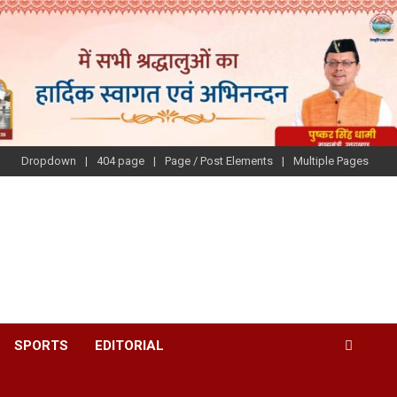
Dropdown
404 page
Page / Post Elements
Multiple Pages
SPORTS
EDITORIAL