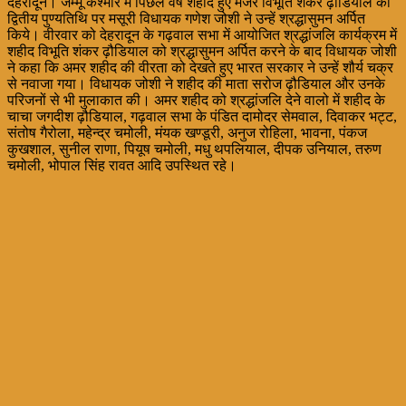
देहरादून। जम्मू कश्मीर में पिछले वर्ष शहीद हुए मेजर विभूति शंकर ढ़ौडियाल की
द्वितीय पुण्यतिथि पर मसूरी विधायक गणेश जोशी ने उन्हें श्रद्धासुमन अर्पित
किये। वीरवार को देहरादून के गढ़वाल सभा में आयोजित श्रद्धांजलि कार्यक्रम में
शहीद विभूति शंकर ढ़ौडियाल को श्रद्धासुमन अर्पित करने के बाद विधायक जोशी
ने कहा कि अमर शहीद की वीरता को देखते हुए भारत सरकार ने उन्हें शौर्य चक्र
से नवाजा गया। विधायक जोशी ने शहीद की माता सरोज ढ़ौडियाल और उनके
परिजनों से भी मुलाकात की। अमर शहीद को श्रद्धांजलि देने वालो में शहीद के
चाचा जगदीश ढ़ौडियाल, गढ़वाल सभा के पंडित दामोदर सेमवाल, दिवाकर भट्ट,
संतोष गैरोला, महेन्द्र चमोली, मंयक खण्डूरी, अनुज रोहिला, भावना, पंकज
कुखशाल, सुनील राणा, पियूष चमोली, मधु थपलियाल, दीपक उनियाल, तरुण
चमोली, भोपाल सिंह रावत आदि उपस्थित रहे।