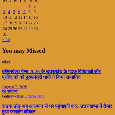
M
T
W
T
F
S
S
1
2
3
4
5
6
7
8
9
10
11
12
13
14
15
16
17
18
19
20
21
22
23
24
25
26
27
28
29
30
31
« Jul
You may Missed
other
कॉमनवेल्थ गेम्स 2026 के उत्तराखंड के पदक विजेताओं और
प्रशिक्षकों को मुख्यमंत्री धामी ने किया सम्मानित
August 7, 2026
गढ़ संवेदना
Gallery
other
Uttarakhand
सड़क छोड़ अब आसमान से घर पहुंचाएगी कार, उत्तराखण्ड में तैयार
हुआ फलाइंग व्हीकल