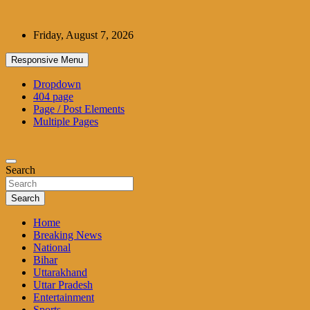
Skip
to
Friday, August 7, 2026
content
Responsive Menu
Dropdown
404 page
Page / Post Elements
Multiple Pages
Search
Search
Home
Breaking News
National
Bihar
Uttarakhand
Uttar Pradesh
Entertainment
Sports