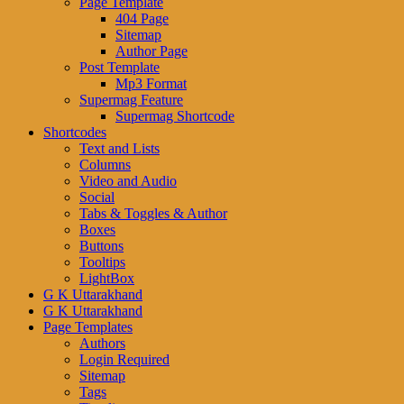
Page Template
404 Page
Sitemap
Author Page
Post Template
Mp3 Format
Supermag Feature
Supermag Shortcode
Shortcodes
Text and Lists
Columns
Video and Audio
Social
Tabs & Toggles & Author
Boxes
Buttons
Tooltips
LightBox
G K Uttarakhand
G K Uttarakhand
Page Templates
Authors
Login Required
Sitemap
Tags