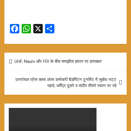
F
W
X
S
a
h
h
ce
at
ar
b
s
e
Post
UHF, Nauni और FRI के बीच समझौता ज्ञापन पर हस्ताक्षर
o
A
navigation
o
p
उत्तरांचल प्रेस क्लब अंतर कर्मचारी बैडमिंटन टूर्नामेंट में सुबोध भट्ट
k
p
पहले, धर्मेंद्र दूसरे व संदीप तीसरे स्थान पर रहे