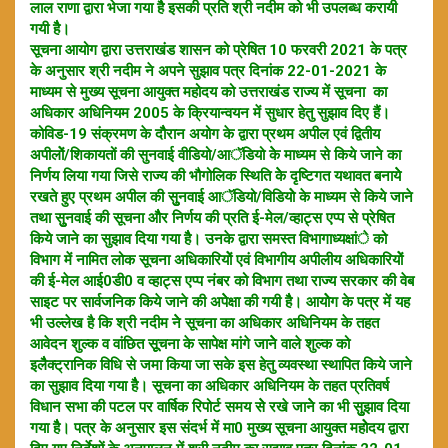
लाल राणा द्वारा भेजा गया हैै इसकी प्रति श्री नदीम को भी उपलब्ध करायी
गयी हैै।
सूचना आयोग द्वारा उत्तराखंड शासन को प्रेषित 10 फरवरी 2021 के पत्र
के अनुसार श्री नदीम ने अपने सुझाव पत्र दिनांक 22-01-2021 के
माध्यम से मुख्य सूचना आयुक्त महोदय को उत्तराखंड राज्य में सूचना का
अधिकार अधिनियम 2005 के क्रियान्वयन में सुधार हेतु सुझाव दिए हैं।
कोविड-19 संक्रमण के दौैरान अयोग के द्वारा प्रथम अपील एवं द्वितीय
अपीलोें/शिकायतों की सुनवाई वीडियो/आॅडियो केे माध्यम से किये जाने का
निर्णय लिया गया जिसे राज्य की भौगोलिक स्थिति केे दृष्टिगत यथावत बनायेे
रखते हुए प्रथम अपील की सुुनवाई आॅडियो/विडियोे के माध्यम से किये जाने
तथा सुुनवाई की सूचना औैर निर्णय की प्रति ई-मेल/व्हाट्स एप्प से प्रेषित
किये जाने का सुझाव दिया गया हैै। उनके द्वारा समस्त विभागाध्यक्षांे को
विभाग में नामित लोक सूचना अधिकारियोें एवं विभागीय अपीलीय अधिकारियोें
की ई-मेल आई0डी0 व व्हाट्स एप्प नंबर को विभाग तथा राज्य सरकार की वेब
साइट पर सार्वजनिक किये जाने की अपेेक्षा की गयी हैै। आयोेग के पत्र में यह
भी उल्लेख है कि श्री नदीम नेे सूचना का अधिकार अधिनियम के तहत
आवेदन शुल्क व वांछित सूूचना के सापेक्ष मांगे जानेे वाले शुल्क को
इलैैक्ट्रानिक विधि से जमा किया जा सके इस हेतु व्यवस्था स्थापित किये जाने
का सुझाव दिया गया हैै। सूचना का अधिकार अधिनियम के तहत प्रतिवर्ष
विधान सभा की पटल पर वार्षिक रिपोर्ट समय सेे रखे जानेे का भी सुुझाव दिया
गया हैै। पत्र के अनुसार इस संदर्भ में मा0 मुख्य सूचना आयुक्त महोेदय द्वारा