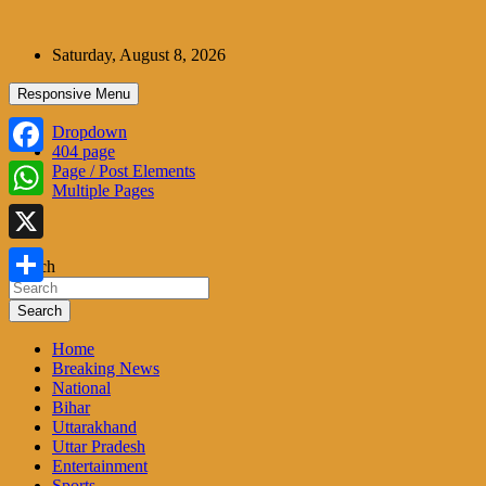
Skip
to
Saturday, August 8, 2026
content
Responsive Menu
Dropdown
404 page
Facebook
Page / Post Elements
Multiple Pages
WhatsApp
X
Search
Share
Search
Home
Breaking News
National
Bihar
Uttarakhand
Uttar Pradesh
Entertainment
Sports