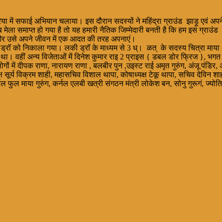
े एरिया में सफाई अभियान चलाया। इस दौरान सदस्यों ने महिंद्रा ग्राउंड झाड़ू एवं
 मेला समाप्त हो गया है तो यह हमारी नैतिक जिम्मेदारी बनती है कि हम इस ग्र
झें और उसे अपने जीवन में एक आदत की तरह अपनाएं।
रॉ को निकाला गया। लकी ड्रॉ के माध्यम से 3 ध्। ळत् के सदस्य चित्रा माया थापा
ा था। वहीं अन्य विजेताओं में दिनेश कुमार राइ 2 प्राइस { डबल डोर फ्रिज }, भगत सि
े लोगों में दीपक राणा, नारायण राणा , बलबीर पुन ,उइस्ट राई अमृत गुरुंग, अंजू पं
घ्यक्ष सूर्य विक्रम शाही, महासचिव विशाल थापा, कोषाध्यक्ष टेकू थापा, सचिव देव
ल माया गुरुंग, कर्नल एलबी खत्री संगठन मंत्री लोकेश बन, सोनु गुरूगं, ज्योति राना