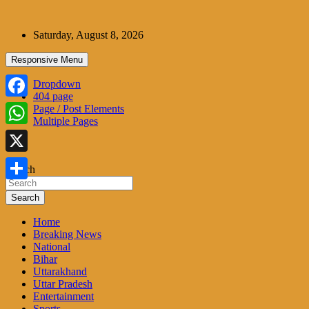
Skip
to
Saturday, August 8, 2026
content
Responsive Menu
Dropdown
404 page
Facebook
Page / Post Elements
Multiple Pages
WhatsApp
X
Search
Share
Search
Home
Breaking News
National
Bihar
Uttarakhand
Uttar Pradesh
Entertainment
Sports