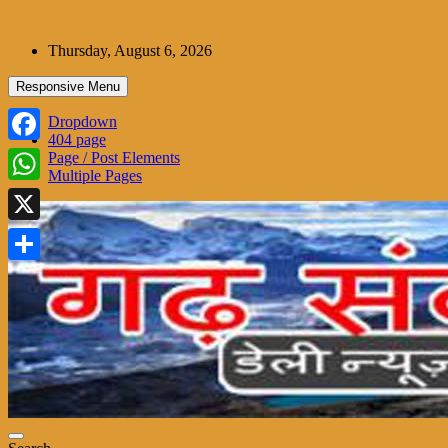
Skip
to
Thursday, August 6, 2026
content
Responsive Menu
Dropdown
404 page
Facebook
Page / Post Elements
Multiple Pages
WhatsApp
X
Share