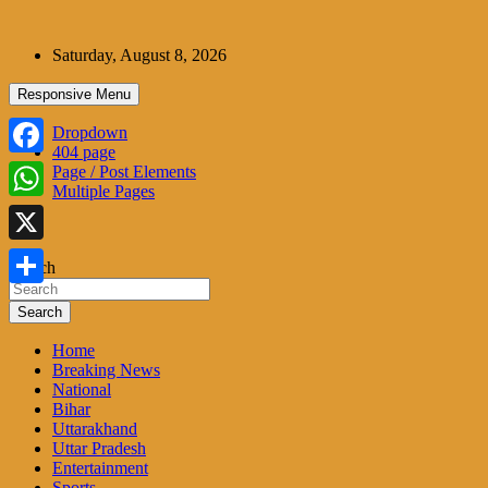
Skip
to
Saturday, August 8, 2026
content
Responsive Menu
Dropdown
404 page
Facebook
Page / Post Elements
Multiple Pages
WhatsApp
X
Search
Share
Search
Home
Breaking News
National
Bihar
Uttarakhand
Uttar Pradesh
Entertainment
Sports