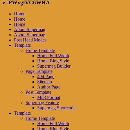
v=PWxgfVC6WHA
Home
Home
Home
About Supermag
About Supermag
Post Head Modes
Template
Home Template
Home Full Width
Home Blog Style
Supermag Builder
Page Template
404 Page
Sitemap
Author Page
Post Template
Mp3 Format
Supermag Feature
Supermag Shortcode
Template
Home Template
Home Full Width
Home Blog Style