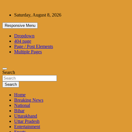
Skip
to
Saturday, August 8, 2026
content
Responsive Menu
Dropdown
404 page
Page / Post Elements
Multiple Pages
Search
Search
Home
Breaking News
National
Bihar
Uttarakhand
Uttar Pradesh
Entertainment
Sports