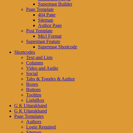
Supermag Builder
Page Template
404 Page
Sitemap
Author Page
Post Template
Mp3 Format
Supermag Feature
Supermag Shortcode
Shortcodes
Text and Lists
Columns
Video and Audio
Social
Tabs & Toggles & Author
Boxes
Buttons
Tooltips
LightBox
G K Uttarakhand
G K Uttarakhand
Page Templates
Authors
Login Required
Sitemap