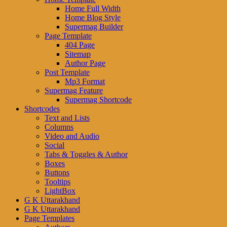
Home Full Width
Home Blog Style
Supermag Builder
Page Template
404 Page
Sitemap
Author Page
Post Template
Mp3 Format
Supermag Feature
Supermag Shortcode
Shortcodes
Text and Lists
Columns
Video and Audio
Social
Tabs & Toggles & Author
Boxes
Buttons
Tooltips
LightBox
G K Uttarakhand
G K Uttarakhand
Page Templates