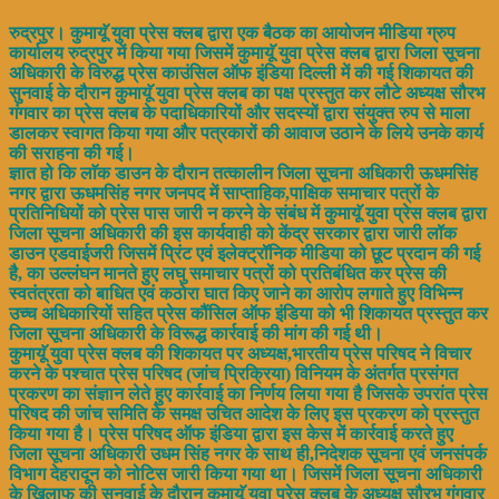
रुद्रपुर। कुमायूॅ युवा प्रेस क्लब द्वारा एक बैठक का आयोजन मीडिया ग्रुप
कार्यालय रुद्रपुर में किया गया जिसमें कुमायूॅ युवा प्रेस क्लब द्वारा जिला सूचना
अधिकारी के विरुद्ध प्रेस काउंसिल ऑफ इंडिया दिल्ली में की गई शिकायत की
सुनवाई के दौरान कुमायूॅ युवा प्रेस क्लब का पक्ष प्रस्तुत कर लौटे अध्यक्ष सौरभ
गंगवार का प्रेस क्लब के पदाधिकारियों और सदस्यों द्वारा संयुक्त रुप से माला
डालकर स्वागत किया गया और पत्रकारों की आवाज उठाने के लिये उनके कार्य
की सराहना की गई।
ज्ञात हो कि लाॅक डाउन के दौरान तत्कालीन जिला सूचना अधिकारी ऊधमसिंह
नगर द्वारा ऊधमसिंह नगर जनपद में साप्ताहिक,पाक्षिक समाचार पत्रों के
प्रतिनिधियों को प्रेस पास जारी न करने के संबंध में कुमायूॅ युवा प्रेस क्लब द्वारा
जिला सूचना अधिकारी की इस कार्यवाही को केंद्र सरकार द्वारा जारी लॉक
डाउन एडवाईजरी जिसमें प्रिंट एवं इलेक्ट्रॉनिक मीडिया को छूट प्रदान की गई
है, का उल्लंघन मानते हुए लघु समाचार पत्रों को प्रतिबंधित कर प्रेस की
स्वतंत्रता को बाधित एवं कठोरा घात किए जाने का आरोप लगाते हुए विभिन्न
उच्च अधिकारियों सहित प्रेस कौंसिल ऑफ इंडिया को भी शिकायत प्रस्तुत कर
जिला सूचना अधिकारी के विरूद्ध कार्रवाई की मांग की गई थी।
कुमायूॅ युवा प्रेस क्लब की शिकायत पर अध्यक्ष,भारतीय प्रेस परिषद ने विचार
करने के पश्चात प्रेस परिषद (जांच प्रिक्रिया) विनियम के अंतर्गत प्रसंगत
प्रकरण का संज्ञान लेते हुए कार्रवाई का निर्णय लिया गया है जिसके उपरांत प्रेस
परिषद की जांच समिति के समक्ष उचित आदेश के लिए इस प्रकरण को प्रस्तुत
किया गया है। प्रेस परिषद ऑफ इंडिया द्वारा इस केस में कार्रवाई करते हुए
जिला सूचना अधिकारी उधम सिंह नगर के साथ ही,निदेशक सूचना एवं जनसंपर्क
विभाग देहरादून को नोटिस जारी किया गया था। जिसमें जिला सूचना अधिकारी
के खिलाफ की सुनवाई के दौरान कुमायूॅ युवा प्रेस क्लब के अध्यक्ष सौरभ गंगवार