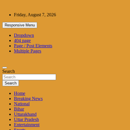
Skip
to
Friday, August 7, 2026
content
Responsive Menu
Dropdown
404 page
Page / Post Elements
Multiple Pages
Search
Search
Home
Breaking News
National
Bihar
Uttarakhand
Uttar Pradesh
Entertainment
Sports