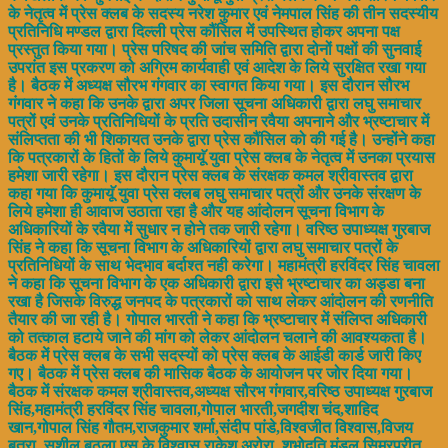
के नेतृत्व में प्रेस क्लब के सदस्य नरेश कुमार एवं नेमपाल सिंह की तीन सदस्यीय
प्रतिनिधि मण्डल द्वारा दिल्ली प्रेस कौंसिल में उपस्थित होकर अपना पक्ष
प्रस्तुत किया गया। प्रेस परिषद की जांच समिति द्वारा दोनों पक्षों की सुनवाई
उपरांत इस प्रकरण को अग्रिम कार्यवाही एवं आदेश के लिये सुरक्षित रखा गया
है। बैठक में अध्यक्ष सौरभ गंगवार का स्वागत किया गया। इस दौरान सौरभ
गंगवार ने कहा कि उनके द्वारा अपर जिला सूचना अधिकारी द्वारा लघु समाचार
पत्रों एवं उनके प्रतिनिधियों के प्रति उदासीन रवैया अपनाने और भ्रष्टाचार में
संलिप्तता की भी शिकायत उनके द्वारा प्रेस कौंसिल को की गई है। उन्होंने कहा
कि पत्रकारों के हितों के लिये कुमायूॅ युवा प्रेस क्लब के नेतृत्व में उनका प्रयास
हमेशा जारी रहेगा। इस दौरान प्रेस क्लब के संरक्षक कमल श्रीवास्तव द्वारा
कहा गया कि कुमायूॅ युवा प्रेस क्लब लघु समाचार पत्रों और उनके संरक्षण के
लिये हमेशा ही आवाज उठाता रहा है और यह आंदोलन सूचना विभाग के
अधिकारियों के रवैया में सुधार न होने तक जारी रहेगा। वरिष्ठ उपाध्यक्ष गुरबाज
सिंह ने कहा कि सूचना विभाग के अधिकारियों द्वारा लघु समाचार पत्रों के
प्रतिनिधियों के साथ भेदभाव बर्दाश्त नही करेगा। महामंत्री हरविंदर सिंह चावला
ने कहा कि सूचना विभाग के एक अधिकारी द्वारा इसे भ्रष्टाचार का अड्डा बना
रखा है जिसके विरुद्ध जनपद के पत्रकारों को साथ लेकर आंदोलन की रणनीति
तैयार की जा रही है। गोपाल भारती ने कहा कि भ्रष्टाचार में संलिप्त अधिकारी
को तत्काल हटाये जाने की मांग को लेकर आंदोलन चलाने की आवश्यकता है।
बैठक में प्रेस क्लब के सभी सदस्यों को प्रेस क्लब के आईडी कार्ड जारी किए
गए। बैठक में प्रेस क्लब की मासिक बैठक के आयोजन पर जोर दिया गया।
बैठक में संरक्षक कमल श्रीवास्तव,अध्यक्ष सौरभ गंगवार,वरिष्ठ उपाध्यक्ष गुरबाज
सिंह,महामंत्री हरविंदर सिंह चावला,गोपाल भारती,जगदीश चंद,शाहिद
खान,गोपाल सिंह गौतम,राजकुमार शर्मा,संदीप पांडे,विश्वजीत विश्वास,विजय
बत्रा, सुशील बठला,एस.के.विश्वास,राकेश अरोरा, शुभोदुति मंडल,सिमरप्रीत