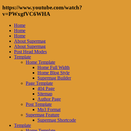
https://www.youtube.com/watch?
v=PWxgfVC6WHA
Home
Home
Home
About Supermag
About Supermag
Post Head Modes
Template
Home Template
Home Full Width
Home Blog Style
Supermag Builder
Page Template
404 Page
Sitemap
Author Page
Post Template
Mp3 Format
Supermag Feature
Supermag Shortcode
Template
Home Template