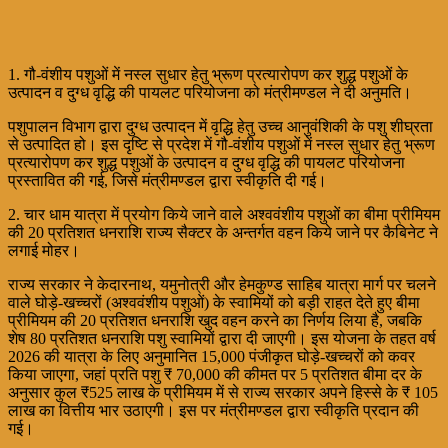
1. गौ-वंशीय पशुओं में नस्ल सुधार हेतु भ्रूण प्रत्यारोपण कर शुद्ध पशुओं के
उत्पादन व दुग्ध वृद्धि की पायलट परियोजना को मंत्रीमण्डल ने दी अनुमति।
पशुपालन विभाग द्वारा दुग्ध उत्पादन में वृद्धि हेतु उच्च आनुवंशिकी के पशु शीघ्रता
से उत्पादित हो। इस दृष्टि से प्रदेश में गौ-वंशीय पशुओं में नस्ल सुधार हेतु भ्रूण
प्रत्यारोपण कर शुद्ध पशुओं के उत्पादन व दुग्ध वृद्धि की पायलट परियोजना
प्रस्तावित की गई, जिसे मंत्रीमण्डल द्वारा स्वीकृति दी गई।
2. चार धाम यात्रा में प्रयोग किये जाने वाले अश्ववंशीय पशुओं का बीमा प्रीमियम
की 20 प्रतिशत धनराशि राज्य सैक्टर के अन्तर्गत वहन किये जाने पर कैबिनेट ने
लगाई मोहर।
राज्य सरकार ने केदारनाथ, यमुनोत्री और हेमकुण्ड साहिब यात्रा मार्ग पर चलने
वाले घोड़े-खच्चरों (अश्ववंशीय पशुओं) के स्वामियों को बड़ी राहत देते हुए बीमा
प्रीमियम की 20 प्रतिशत धनराशि खुद वहन करने का निर्णय लिया है, जबकि
शेष 80 प्रतिशत धनराशि पशु स्वामियों द्वारा दी जाएगी। इस योजना के तहत वर्ष
2026 की यात्रा के लिए अनुमानित 15,000 पंजीकृत घोड़े-खच्चरों को कवर
किया जाएगा, जहां प्रति पशु ₹ 70,000 की कीमत पर 5 प्रतिशत बीमा दर के
अनुसार कुल ₹525 लाख के प्रीमियम में से राज्य सरकार अपने हिस्से के ₹ 105
लाख का वित्तीय भार उठाएगी। इस पर मंत्रीमण्डल द्वारा स्वीकृति प्रदान की
गई।