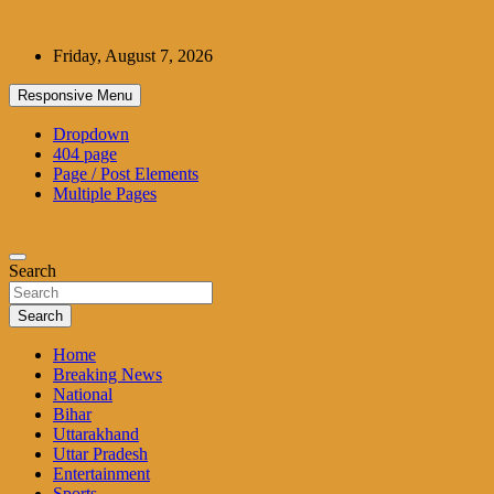
Skip
to
Friday, August 7, 2026
content
Responsive Menu
Dropdown
404 page
Page / Post Elements
Multiple Pages
Search
Search
Home
Breaking News
National
Bihar
Uttarakhand
Uttar Pradesh
Entertainment
Sports