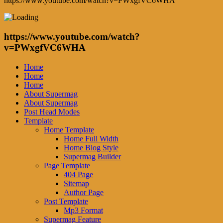
https://www.youtube.com/watch?v=PWxgfVC6WHA
https://www.youtube.com/watch?
v=PWxgfVC6WHA
Home
Home
Home
About Supermag
About Supermag
Post Head Modes
Template
Home Template
Home Full Width
Home Blog Style
Supermag Builder
Page Template
404 Page
Sitemap
Author Page
Post Template
Mp3 Format
Supermag Feature