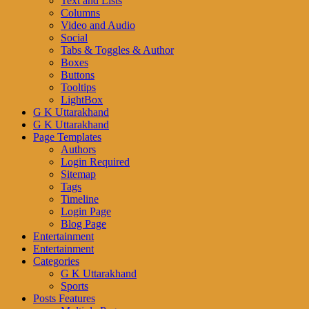
Text and Lists
Columns
Video and Audio
Social
Tabs & Toggles & Author
Boxes
Buttons
Tooltips
LightBox
G K Uttarakhand
G K Uttarakhand
Page Templates
Authors
Login Required
Sitemap
Tags
Timeline
Login Page
Blog Page
Entertainment
Entertainment
Categories
G K Uttarakhand
Sports
Posts Features