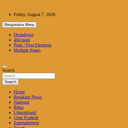
Skip
to
Friday, August 7, 2026
content
Responsive Menu
Dropdown
404 page
Page / Post Elements
Multiple Pages
Search
Search
Home
Breaking News
National
Bihar
Uttarakhand
Uttar Pradesh
Entertainment
Sports