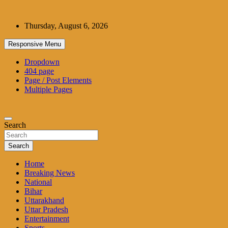
Skip
to
Thursday, August 6, 2026
content
Responsive Menu
Dropdown
404 page
Page / Post Elements
Multiple Pages
Search
Search
Home
Breaking News
National
Bihar
Uttarakhand
Uttar Pradesh
Entertainment
Sports