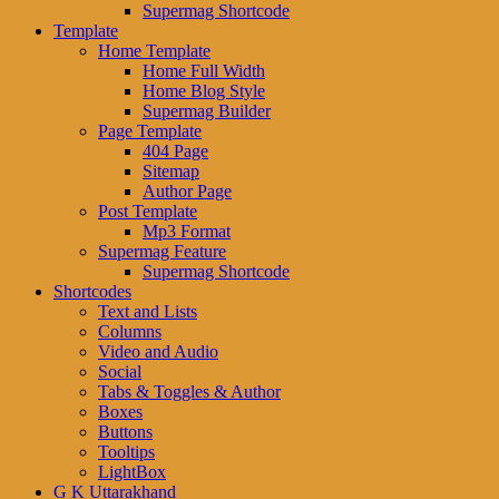
Supermag Shortcode
Template
Home Template
Home Full Width
Home Blog Style
Supermag Builder
Page Template
404 Page
Sitemap
Author Page
Post Template
Mp3 Format
Supermag Feature
Supermag Shortcode
Shortcodes
Text and Lists
Columns
Video and Audio
Social
Tabs & Toggles & Author
Boxes
Buttons
Tooltips
LightBox
G K Uttarakhand