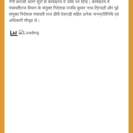
नेगी करासी अपने सुरों से कार्यक्रम में जोश भर दिया। कार्यक्रम में
पंचायतीराज व‍िभाग के संयुक्‍त निदेशक राजीव कुमार नाथ त्र‍िपाठी और पूर्व
संयुक्‍त न‍िदेशक पंचायती राज डीपी देवराड़ी सहित अनेक जनप्रतिनिधि एवं
अधिकारी मौजूद थे।