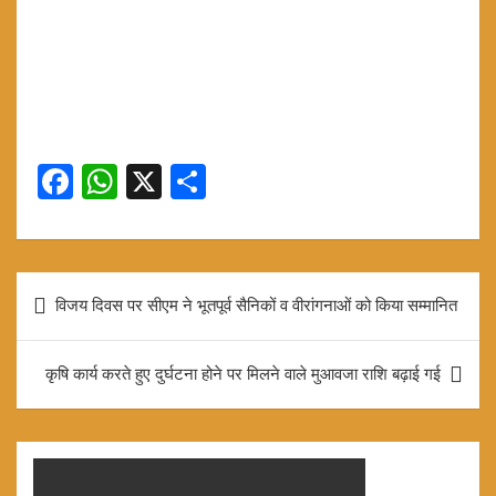
F
W
X
S
a
h
h
ce
at
ar
b
s
e
Post
विजय दिवस पर सीएम ने भूतपूर्व सैनिकों व वीरांगनाओं को किया सम्मानित
o
A
navigation
o
p
कृषि कार्य करते हुए दुर्घटना होने पर मिलने वाले मुआवजा राशि बढ़ाई गई
k
p