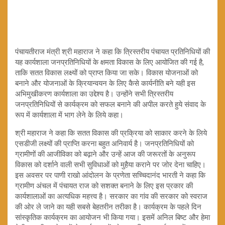
पंचायतीराज मंत्री श्री महाराज ने कहा कि त्रिस्तरीय पंचायत प्रतिनिधियों की
यह कार्यशाला जनप्रतिनिधियों के क्षमता विकास के लिए आयोजित की गई है,
ताकि सतत विकास लक्ष्यों को प्राप्त किया जा सके। विकास योजनाओं को
बनाने और योजनाओं के क्रियान्वयन के लिए कैसे कार्यनीति बने यही इस
अभिमुखीकरण कार्यशाला का उद्देश्य है। उन्‍होंने सभी त्र‍िस्‍तरीय
जनप्रत‍िन‍िध‍ियों से कार्यक्रम को सफल बनाने की अपील करते हुये संवाद के
रूप में कार्यशाला में भाग लेने के ल‍िये कहा।
श्री महाराज ने कहा कि सतत व‍िकास की प्रक्र‍िया को साकार करने के ल‍िये
एसडीजी लक्ष्‍यों की प्राप्‍ति करना बहुत अन‍िवार्य है। जनप्रत‍िन‍िध‍ियों को
ग्रामीणों की आजीव‍िका को बढ़ाने और उन्‍हें आज की जरूरतों के अनुरूप
व‍िकास को दर्शाने वाली सभी सुव‍िधाओं को मुहैया कराने पर जोर देना चाहिए।
इस अवसर पर पाणी राखो आंदोलन के प्रणेता सच्चिदानंद भारती ने कहा कि
ग्रामीण अंचल में पंचायत राज को सशक्त बनाने के लिए इस प्रकार की
कार्यशालाओं का अत्यधिक महत्त्व है। सरकार का गांव की सरकार को स्वराज
की ओर ले जाने का यही सबसे बेहतरीन तरीका है। कार्यक्रम के पहले द‍िन
सांस्‍कृत‍िक कार्यक्रम का आयोजन भी क‍िया गया। इसमें अन‍िल बिष्‍ट और हेमा