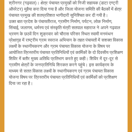
श्रीनगर (गढ़वाल)। क्षेत्र पंचायत प्रमुखों को निजी सहायक (डाटा एण्ट्री
ऑपरेटर) मुहैया करा दिया गया है और जिला योजना समिति की बैठकों में क्षेत्र
पंचायत प्रमुख की शतप्रतिशत भागीदारी सुनिश्चित कर दी गयी है।
उक्त बात प्रदेश के पंचायतीराज, ग्रामीण निर्माण, पर्यटन, लोक निर्माण,
सिंचाई, जलागम, धर्मस्य एवं संस्कृति मंत्री सतपाल महाराज ने अपने गढ़वाल
भ्रमण के छठवें दिन शुक्रवार को चौरास परिसर स्थित स्वामी मनमंथन
प्रेक्षागृह में राष्ट्रीय ग्राम स्वराज अभियान के तहत पंचायतों में सशक्त विकास
लक्ष्यों के स्थानीयकरण और ग्राम पंचायत विकास योजना के विषय पर
आयोजित त्रिस्तरीय पंचायत प्रतिनिधियों एवं कार्मिकों के दो दिवसीय प्रशिक्षण
शिविर में बतौर मुख्य अतिथि प्रतिभाग करते हुए कही। शिविर में दूर-दूर से
ग्रामीण क्षेत्रों के जनप्रत‍िन‍िध‍ि श‍िरकत करने पहुंचे। इस कार्यक्रम के
माध्‍यम से सतत व‍िकास लक्ष्‍यों के स्‍थानीयकरण एवं ग्राम पंचायत व‍िकास
योजना व‍िषय पर त्र‍िस्‍तरीय पंचायत प्रत‍िन‍िध‍ियों एवं कार्म‍िकों को प्रशि‍क्षण
द‍िया जा रहा है।