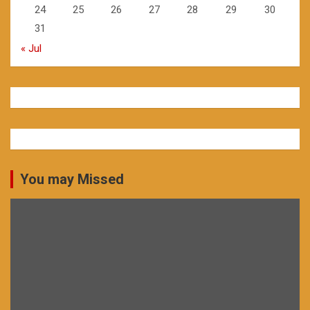
24
25
26
27
28
29
30
31
« Jul
You may Missed