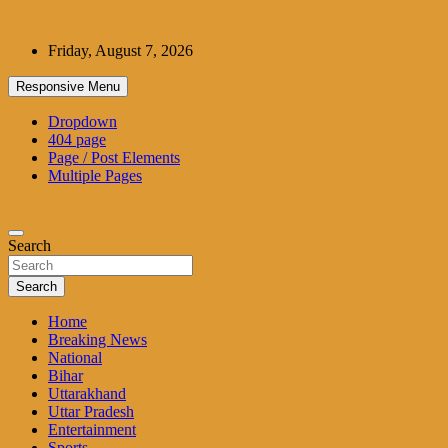
Skip
to
Friday, August 7, 2026
content
Responsive Menu
Dropdown
404 page
Page / Post Elements
Multiple Pages
Search
Search
Home
Breaking News
National
Bihar
Uttarakhand
Uttar Pradesh
Entertainment
Sports