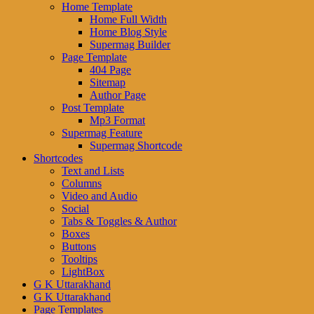
Home Template
Home Full Width
Home Blog Style
Supermag Builder
Page Template
404 Page
Sitemap
Author Page
Post Template
Mp3 Format
Supermag Feature
Supermag Shortcode
Shortcodes
Text and Lists
Columns
Video and Audio
Social
Tabs & Toggles & Author
Boxes
Buttons
Tooltips
LightBox
G K Uttarakhand
G K Uttarakhand
Page Templates