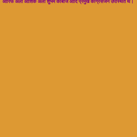
आरिफ अली आशिक अली शुभम कांबोज आदि प्रमुख कांग्रेसजन उपस्थित थे।