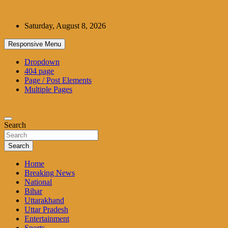
Skip
to
Saturday, August 8, 2026
content
Responsive Menu
Dropdown
404 page
Page / Post Elements
Multiple Pages
Search
Search
Home
Breaking News
National
Bihar
Uttarakhand
Uttar Pradesh
Entertainment
Sports