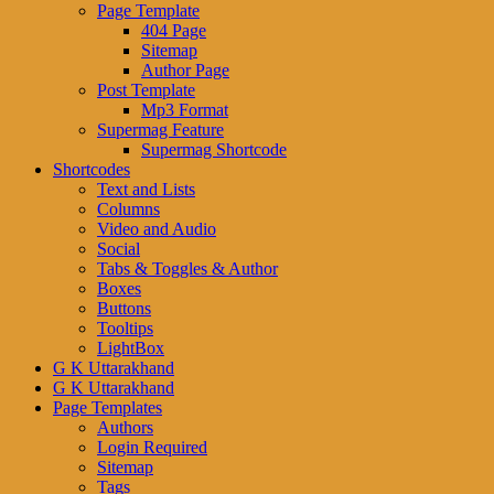
Page Template
404 Page
Sitemap
Author Page
Post Template
Mp3 Format
Supermag Feature
Supermag Shortcode
Shortcodes
Text and Lists
Columns
Video and Audio
Social
Tabs & Toggles & Author
Boxes
Buttons
Tooltips
LightBox
G K Uttarakhand
G K Uttarakhand
Page Templates
Authors
Login Required
Sitemap
Tags