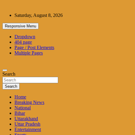
Skip
to
Saturday, August 8, 2026
content
Responsive Menu
Dropdown
404 page
Page / Post Elements
Multiple Pages
Search
Search
Home
Breaking News
National
Bihar
Uttarakhand
Uttar Pradesh
Entertainment
Sports