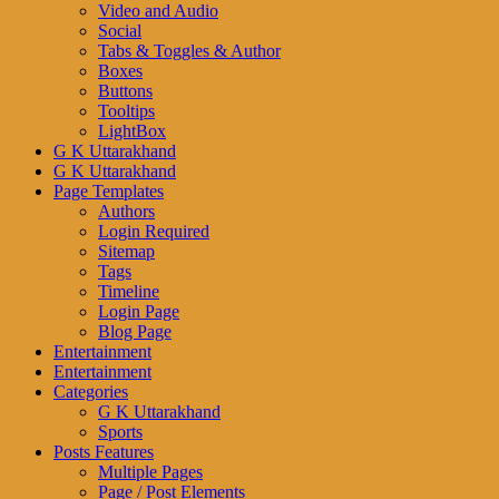
Video and Audio
Social
Tabs & Toggles & Author
Boxes
Buttons
Tooltips
LightBox
G K Uttarakhand
G K Uttarakhand
Page Templates
Authors
Login Required
Sitemap
Tags
Timeline
Login Page
Blog Page
Entertainment
Entertainment
Categories
G K Uttarakhand
Sports
Posts Features
Multiple Pages
Page / Post Elements