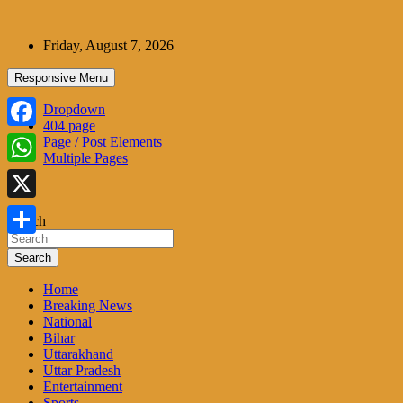
Skip
to
Friday, August 7, 2026
content
Responsive Menu
Dropdown
404 page
Facebook
Page / Post Elements
Multiple Pages
WhatsApp
X
Search
Share
Search
Home
Breaking News
National
Bihar
Uttarakhand
Uttar Pradesh
Entertainment
Sports