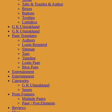
Tabs & Toggles & Author
Boxes
Buttons
Tooltips
LightBox
G K Uttarakhand
G K Uttarakhand
Page Templates
Authors
Login Required
Sitemap
Tags
Timeline
Login Page
Blog Page
Entertainment
Entertainment
Categories
G K Uttarakhand
Sports
Posts Features
Multiple Pages
Page / Post Elements
Reviews