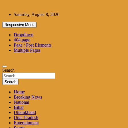
Skip
to
Saturday, August 8, 2026
content
Responsive Menu
Dropdown
404 page
Page / Post Elements
Multiple Pages
Search
Search
Home
Breaking News
National
Bihar
Uttarakhand
Uttar Pradesh
Entertainment
Sports