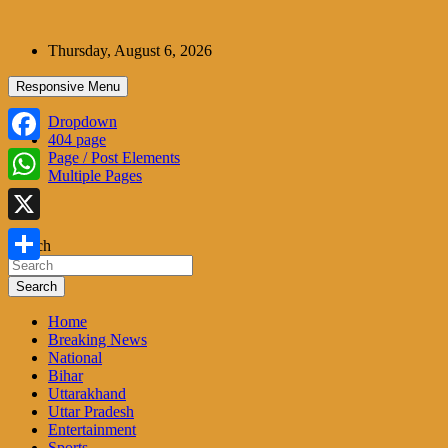
Skip
to
Thursday, August 6, 2026
content
Responsive Menu
Dropdown
404 page
Facebook
Page / Post Elements
Multiple Pages
WhatsApp
X
Search
Share
Search
Home
Breaking News
National
Bihar
Uttarakhand
Uttar Pradesh
Entertainment
Sports