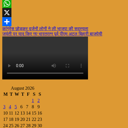
Facebook
WhatsApp
X
Post
कांग्रेस छोड़कर दर्जनों लोगों ने ली भाजपा की सदस्यता
Share
जयंती पर याद किए गए भारतरत्न पूर्व पीएम अटल बिहारी बाजपेयी
navigation
August 2026
M
T
W
T
F
S
S
1
2
3
4
5
6
7
8
9
10
11
12
13
14
15
16
17
18
19
20
21
22
23
24
25
26
27
28
29
30