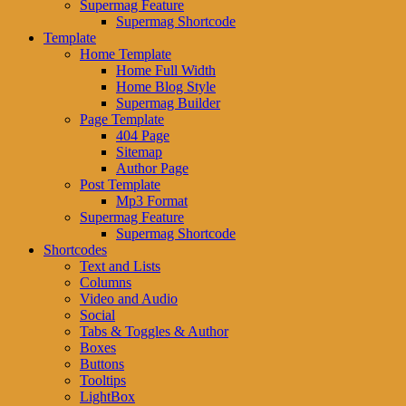
Supermag Feature
Supermag Shortcode
Template
Home Template
Home Full Width
Home Blog Style
Supermag Builder
Page Template
404 Page
Sitemap
Author Page
Post Template
Mp3 Format
Supermag Feature
Supermag Shortcode
Shortcodes
Text and Lists
Columns
Video and Audio
Social
Tabs & Toggles & Author
Boxes
Buttons
Tooltips
LightBox