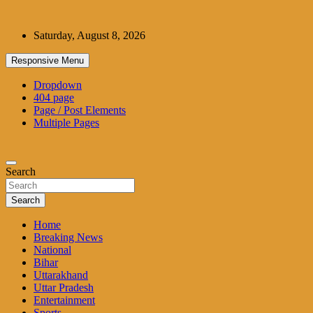
Skip
to
Saturday, August 8, 2026
content
Responsive Menu
Dropdown
404 page
Page / Post Elements
Multiple Pages
Search
Search
Home
Breaking News
National
Bihar
Uttarakhand
Uttar Pradesh
Entertainment
Sports