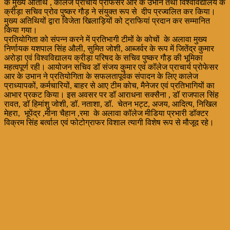
के मुख्य अतिथि , कॉलेज प्राचार्य प्रोफेसर आर के उभान तथा विश्वविद्यालय के
क्रीड़ा सचिव प्रोव पुष्कर गौड़ ने संयुक्त रूप से दीप प्रज्वलित कर किया।
मुख्य अतिथियों द्वारा विजेता खिलाड़ियों को ट्राफियां प्रदान कर सम्मानित
किया गया।
प्रतियोगिता को संपन्न करने में प्रतिभागी टीमों के कोचों के अलावा मुख्य
निर्णायक यशपाल सिंह औली, सुमित जोशी, आब्जर्वर के रूप में जितेंद्र कुमार
अरोड़ा एवं विश्वविद्यालय क्रीड़ा परिषद के सचिव पुष्कर गौड़ की भूमिका
महत्वपूर्ण रही। आयोजन सचिव डॉ संजय कुमार एवं कॉलेज प्राचार्य प्रोफेसर
आर के उभान ने प्रतियोगिता के सफलतापूर्वक संपादन के लिए कालेज
प्राध्यापकों, कर्मचारियों, बाहर से आए टीम कोच, मैनेजर एवं प्रतिभागियों का
आभार प्रकट किया। इस अवसर पर डॉ आराधना सक्सैना , डॉ राजपाल सिंह
रावत, डॉ हिमांशु जोशी, डॉ. नताशा, डॉ. चेतन भट्ट, अजय, आदित्य, निखिल
मेहरा, भूपेंद्र ,मीना चैहान ,रमा के अलावा कॉलेज मीडिया प्रभारी डॉक्टर
विक्रम सिंह बर्त्वाल एवं फोटोग्राफर विशाल त्यागी विशेष रूप से मौजूद रहे।