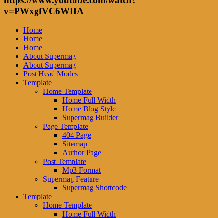
https://www.youtube.com/watch?
v=PWxgfVC6WHA
Home
Home
Home
About Supermag
About Supermag
Post Head Modes
Template
Home Template
Home Full Width
Home Blog Style
Supermag Builder
Page Template
404 Page
Sitemap
Author Page
Post Template
Mp3 Format
Supermag Feature
Supermag Shortcode
Template
Home Template
Home Full Width