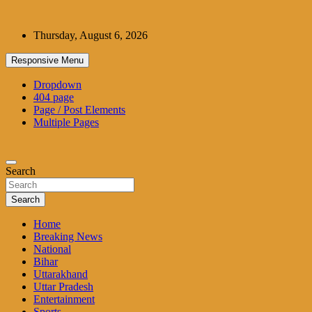
Skip
to
Thursday, August 6, 2026
content
Responsive Menu
Dropdown
404 page
Page / Post Elements
Multiple Pages
Search
Search
Home
Breaking News
National
Bihar
Uttarakhand
Uttar Pradesh
Entertainment
Sports