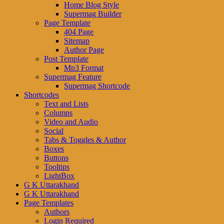
Home Blog Style
Supermag Builder
Page Template
404 Page
Sitemap
Author Page
Post Template
Mp3 Format
Supermag Feature
Supermag Shortcode
Shortcodes
Text and Lists
Columns
Video and Audio
Social
Tabs & Toggles & Author
Boxes
Buttons
Tooltips
LightBox
G K Uttarakhand
G K Uttarakhand
Page Templates
Authors
Login Required