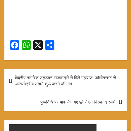
F
W
X
S
a
h
h
ce
at
ar
b
s
e
Post
केंद्रीय नागरिक उड्डयन राज्यमंत्री से मिले महाराज, जौलीग्राण्ट से
o
A
navigation
अन्तर्राष्ट्रीय उड़ानें शुरू करने की मांग
o
p
k
p
पुण्यतिथि पर याद किए गए पूर्व सीएम नित्यानंद स्वामी