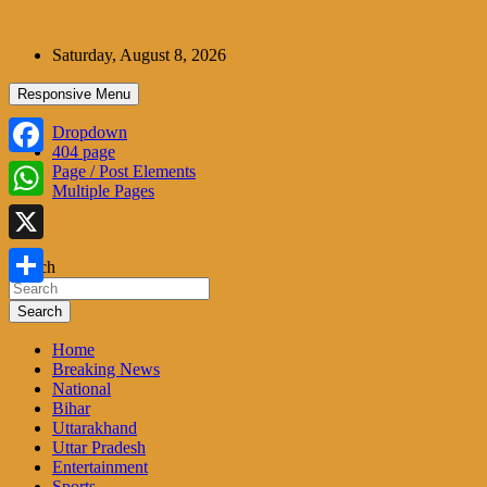
Skip
to
Saturday, August 8, 2026
content
Responsive Menu
Dropdown
404 page
Facebook
Page / Post Elements
Multiple Pages
WhatsApp
X
Search
Share
Search
Home
Breaking News
National
Bihar
Uttarakhand
Uttar Pradesh
Entertainment
Sports