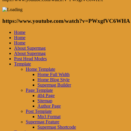
https://www.youtube.com/watch?v=PWxgfVC6WHA
Home
Home
Home
About Supermag
About Supermag
Post Head Modes
Template
Home Template
Home Full Width
Home Blog Style
Supermag Builder
Page Template
404 Page
Sitemap
Author Page
Post Template
Mp3 Format
Supermag Feature
Supermag Shortcode