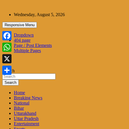
Skip
to
Wednesday, August 5, 2026
content
Responsive Menu
Dropdown
404 page
Facebook
Page / Post Elements
Multiple Pages
WhatsApp
X
Search
Share
Search
Home
Breaking News
National
Bihar
Uttarakhand
Uttar Pradesh
Entertainment
Sports