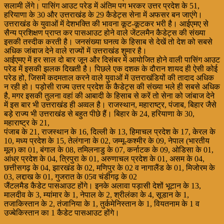
सलामी लेंगे। पासिंग आउट परेड में अंतिम पग भरकर उत्तर प्रदेश के 51,
हरियाणा के 30 और उत्तराखंड के 29 कैडेट्स सेना में अफसर बन जाएंगे।
उत्तराखंड के युवाओं में देशभक्ति की भावना कूट-कूटकर भरी है। आईएमए से
सैन्य प्रशिक्षण प्राप्त कर पासआउट होने वाले जेंटलमैन कैडेट्स की संख्या
इसकी तस्दीक करती है। जनसंख्या घनत्व के हिसाब से देखें तो देश को सबसे
अधिक जांबाज देने वाले राज्यों में उत्तराखंड शुमार है।
आईएमए में हर साल दो बार जून और दिसंबर में आयोजित होने वाली पासिंग आउट
परेड में इसकी झलक दिखती है। पिछले एक दशक के दौरान शायद ही ऐसी कोई
परेड हो, जिसमें कदमताल करने वाले युवाओं में उत्तराखंडियों की तादाद अधिक
न रही हो। पड़ोसी राज्य उत्तर प्रदेश के कैडेट्स की संख्या भले ही सबसे अधिक
है, मगर इसकी तुलना वहां की आबादी के हिसाब से करें तो सेना को जांबाज देने
में इस बार भी उत्तराखंड ही अव्वल है। राजस्थान, महाराष्ट्र, पंजाब, बिहार जैसे
बड़े राज्य भी उत्तराखंड से बहुत पीछे हैं। बिहार के 24, हरियाणा के 30,
महाराष्ट्र के 21,
पंजाब के 21, राजस्थान के 16, दिल्ली के 13, हिमाचल प्रदेश के 17, केरल के
10, मध्य प्रदेश के 15, तेलंगाना के 02, जम्मू-कश्मीर के 09, नेपाल (भारतीय
मूल) का 01, बंगाल के 08, तमिलनाडु के 07, कर्नाटक के 09, ओडिसा के 01,
आंध्र प्रदेश के 04, त्रिपुरा के 01, अरुणाचल प्रदेश के 01, असम के 04,
छत्तीसगढ़ के 04, झारखंड के 02, मणिपुर के 02 व नागालैंड के 01, मिजोरम के
03, लद्दाख के 01, गुजरात के 05व चंडीगढ़ के 02
जैंटलमैड कैडेट पासआउट होंगे। इनके अलावा पड़ासी देशों भूटान के 13,
मालदीव के 3, म्यांमार के 1, नेपाल के 2, श्रीलंका के 4, सूडान के 1,
तजाकिस्तान के 2, तंजानिया के 1, तुर्कमेनिस्तान के 1, वियतनाम के 1 व
उज्बेकिस्तान का 1 कैडेट पासआउट होंगे।