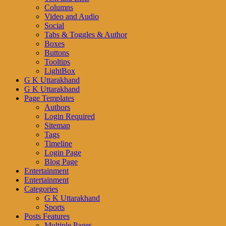
Columns
Video and Audio
Social
Tabs & Toggles & Author
Boxes
Buttons
Tooltips
LightBox
G K Uttarakhand
G K Uttarakhand
Page Templates
Authors
Login Required
Sitemap
Tags
Timeline
Login Page
Blog Page
Entertainment
Entertainment
Categories
G K Uttarakhand
Sports
Posts Features
Multiple Pages