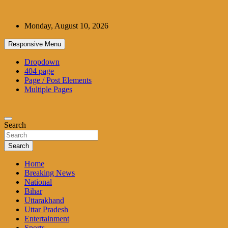
Skip
to
Monday, August 10, 2026
content
Responsive Menu
Dropdown
404 page
Page / Post Elements
Multiple Pages
Search
Search
Home
Breaking News
National
Bihar
Uttarakhand
Uttar Pradesh
Entertainment
Sports