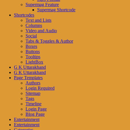
Supermag Feature
Supermag Shortcode
Shortcodes
Text and Lists
Columns
Video and Audio
Social
Tabs & Toggles & Author
Boxes
Buttons
Tooltips
LightBox
G K Uttarakhand
G K Uttarakhand
Page Templates
Authors
Login Required
Sitemap
Tags
Timeline
Login Page
Blog Page
Entertainment
Entertainment
Categories