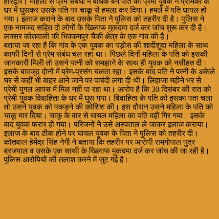
हरिद्वार। महिला से प्रेम संबंधों में बाधक बने पति को प्रेमी युवक ने प्रेमिका के
घर में घुसकर उसके पति पर चाकू से हमला कर दिया। हमले में पति घायल हो
गया। इलाज कराने के बाद उसके पिता ने पुलिस को तहरीर दी है। पुलिस ने
एक नामजद सहित दो लोगों के खिलाफ मुकदमा दर्ज कर जांच शुरू कर दी है।
लक्सर कोतवाली की भिक्कमपुर चैकी क्षेत्र के एक गांव की है।
बताया जा रहा है कि गांव के एक युवक का पड़ोस की शादीशुदा महिला के साथ
काफी दिनों से प्रेम संबंध चल रहा था। पिछले दिनों महिला के पति को इसकी
जानकारी मिली तो उसने पत्नी को समझाने के साथ ही युवक को नसीहत दी।
इसके बावजूद दोनों में प्रेम-प्रसंग चलता रहा। इसके बाद पति ने पत्नी के अकेले
घर से कहीं भी बाहर आने जाने पर पाबंदी लगा दी थी। लिहाजा महीने भर से
प्रेमी युगल आपस में मिल नहीं पा रहा था। आरोप है कि 30 दिसंबर की रात को
प्रेमी युवक विवाहिता के घर में घुस गया। विवाहिता के पति को इसका पता चला
तो उसने युवक को पकड़ने की कोशिश की। इस दौरान उसने महिला के पति को
चाकू मार दिया। चाकू के वार से घायल महिला का पति वहीं गिर गया। इसके
बाद युवक फरार हो गया। परिजनों ने उसे अस्पताल ले जाकर इलाज कराया।
इलाज के बाद ठीक होने पर घायल युवक के पिता ने पुलिस को तहरीर दी।
कोतवाल हेमेंद्र सिंह नेगी ने बताया कि तहरीर पर आरोपी रामगोपाल पुत्र
ब्रजपाल व उसके एक साथी के खिलाफ मुकदमा दर्ज कर जांच की जा रही है।
पुलिस आरोपियों की तलाश करने में जुट गई है।