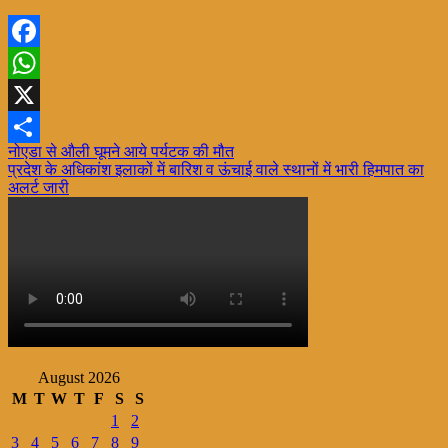
Facebook
WhatsApp
X
Post
नोएडा से औली घूमने आये पर्यटक की मौत
Share
प्रदेश के अधिकांश इलाकों में बारिश व ऊंचाई वाले स्थानों में भारी हिमपात का
navigation
अलर्ट जारी
August 2026
M
T
W
T
F
S
S
1
2
3
4
5
6
7
8
9