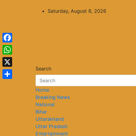
Skip
to
Saturday, August 8, 2026
content
Facebook
WhatsApp
Search
X
Share
Home
Breaking News
National
Bihar
Uttarakhand
Uttar Pradesh
Entertainment