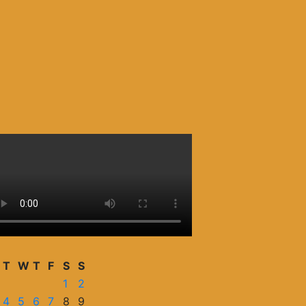
T
W
T
F
S
S
1
2
4
5
6
7
8
9