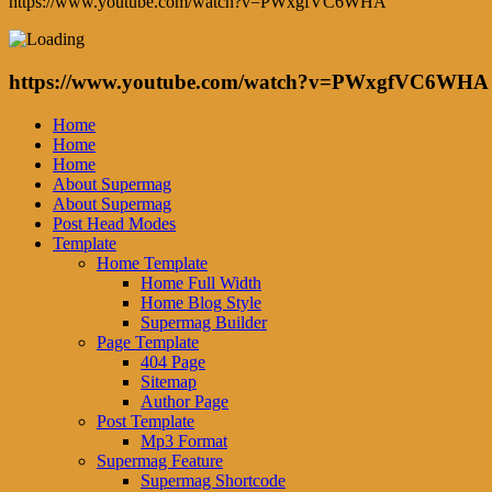
https://www.youtube.com/watch?v=PWxgfVC6WHA
https://www.youtube.com/watch?v=PWxgfVC6WHA
Home
Home
Home
About Supermag
About Supermag
Post Head Modes
Template
Home Template
Home Full Width
Home Blog Style
Supermag Builder
Page Template
404 Page
Sitemap
Author Page
Post Template
Mp3 Format
Supermag Feature
Supermag Shortcode