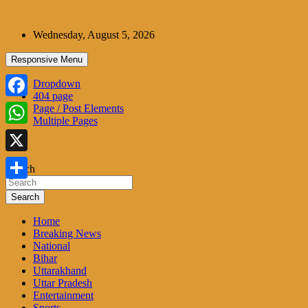
Skip
to
Wednesday, August 5, 2026
content
Responsive Menu
Dropdown
404 page
Facebook
Page / Post Elements
Multiple Pages
WhatsApp
X
Search
Share
Search
Home
Breaking News
National
Bihar
Uttarakhand
Uttar Pradesh
Entertainment
Sports