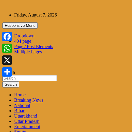
Skip
to
Friday, August 7, 2026
content
Responsive Menu
Dropdown
404 page
Facebook
Page / Post Elements
Multiple Pages
WhatsApp
X
Search
Share
Search
Home
Breaking News
National
Bihar
Uttarakhand
Uttar Pradesh
Entertainment
Sports