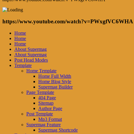
https://www.youtube.com/watch?v=PWxgfVC6WHA
Home
Home
Home
About Supermag
About Supermag
Post Head Modes
Template
Home Template
Home Full Width
Home Blog Style
Supermag Builder
Page Template
404 Page
Sitemap
Author Page
Post Template
Mp3 Format
Supermag Feature
Supermag Shortcode