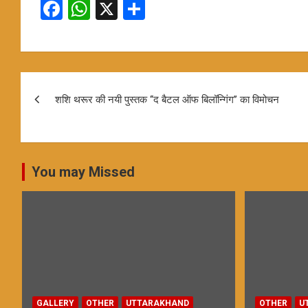
F
W
X
S
a
h
h
ce
at
ar
b
s
e
Post
o
A
शशि थरूर की नयी पुस्तक ‘‘द बैटल ऑफ बिलॉन्गिंग’’ का विमोचन
navigation
o
p
k
p
You may Missed
GALLERY
OTHER
UTTARAKHAND
OTHER
U