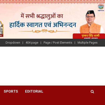
Dropdown
404 page
Page / Post Elements
Multiple Pages
SPORTS
EDITORIAL