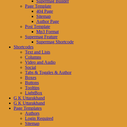
Supermag Builder
Page Template
404 Page
Sitemap
Author Page
Post Template
Mp3 Format
Supermag Feature
Supermag Shortcode
Shortcodes
Text and Lists
Columns
Video and Audio
Social
Tabs & Toggles & Author
Boxes
Buttons
Tooltips
LightBox
G K Uttarakhand
G K Uttarakhand
Page Templates
Authors
Login Required
Sitemap