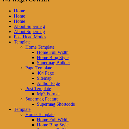
Home
Home
Home
About Supermag
About Supermag
Post Head Modes
Template
Home Template
Home Full Width
Home Blog Style
Supermag Builder
Page Template
404 Page
Sitemap
Author Page
Post Template
Mp3 Format
Supermag Feature
Supermag Shortcode
Template
Home Template
Home Full Width
Home Blog Style