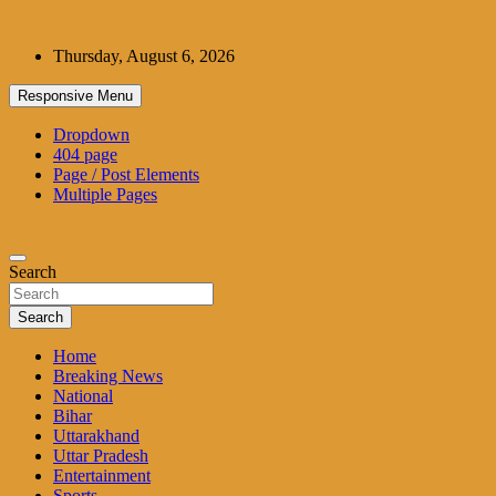
Skip
to
Thursday, August 6, 2026
content
Responsive Menu
Dropdown
404 page
Page / Post Elements
Multiple Pages
Search
Search
Home
Breaking News
National
Bihar
Uttarakhand
Uttar Pradesh
Entertainment
Sports