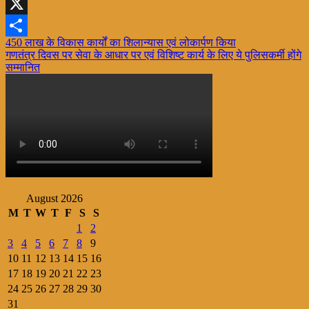
WhatsApp
X
Post
450 लाख के विकास कार्यों का शिलान्यास एवं लोकार्पण किया
Share
गणतंत्र दिवस पर सेवा के आधार पर एवं विशिष्ट कार्य के लिए ये पुलिसकर्मी होंगे
navigation
सम्मानित
August 2026
M
T
W
T
F
S
S
1
2
3
4
5
6
7
8
9
10
11
12
13
14
15
16
17
18
19
20
21
22
23
24
25
26
27
28
29
30
31