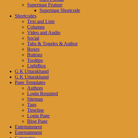
Supermag Feature
Supermag Shortcode
Shortcodes
Text and Lists
Columns
Video and Audio
Social
Tabs & Toggles & Author
Boxes
Buttons
Tooltips
LightBox
G K Uttarakhand
G K Uttarakhand
Page Templates
Authors
Login Required
Sitemap
Tags
Timeline
Login Page
Blog Page
Entertainment
Entertainment
Categories