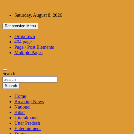
Skip
to
Saturday, August 8, 2026
content
Responsive Menu
Dropdown
404 page
Page / Post Elements
Multiple Pages
Search
Search
Home
Breaking News
National
Bihar
Uttarakhand
Uttar Pradesh
Entertainment
Sports