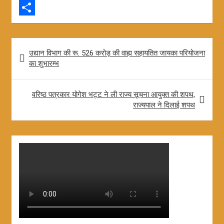
c
h
X
e
a
S
b
t
h
Post
उद्यान विभाग की रू. 526 करोड़ की वाह्य सहायतित जायका परियोजना
o
s
a
navigation
का शुभारम्भ
o
A
r
k
p
e
वरिष्ठ पत्रकार योगेश भट्ट ने ली राज्य सूचना आयुक्त की शपथ,
p
राज्यपाल ने दिलाई शपथ