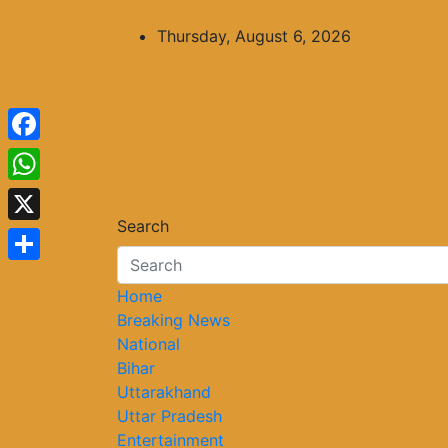
Skip
to
Thursday, August 6, 2026
content
Facebook
WhatsApp
Search
X
Share
Home
Breaking News
National
Bihar
Uttarakhand
Uttar Pradesh
Entertainment