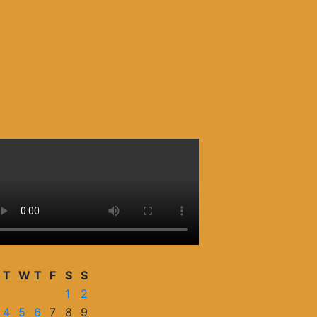
T
W
T
F
S
S
1
2
4
5
6
7
8
9